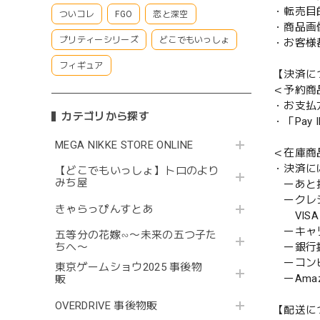
・転売目
ついコレ
FGO
恋と深空
・商品画
プリティーシリーズ
どこでもいっしょ
・お客様
フィギュア
【決済に
＜予約商
・お支払
カテゴリから探す
・「Pa
MEGA NIKKE STORE ONLINE
＜在庫商
・決済に
【どこでもいっしょ】トロのより
みち屋
ーあと払い
ークレ
きゃらっぴんすとあ
VISA／
ーキャ
五等分の花嫁∽〜未来の五つ子た
ー銀行
ちへ〜
ーコンビニ
東京ゲームショウ2025 事後物
ーAmazo
販
OVERDRIVE 事後物販
【配送に