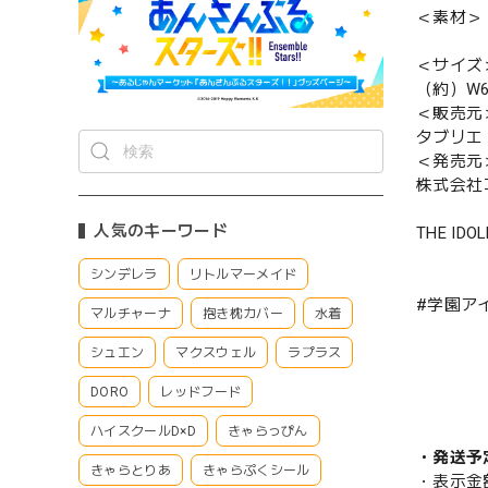
＜素材＞
＜サイズ
（約）W6
＜販売元
タブリエ
＜発売元
株式会社
人気のキーワード
THE IDOL
シンデレラ
リトルマーメイド
#学園ア
マルチャーナ
抱き枕カバー
水着
シュエン
マクスウェル
ラプラス
DORO
レッドフード
ハイスクールD×D
きゃらっぴん
・発送予
きゃらとりあ
きゃらぷくシール
・表示金