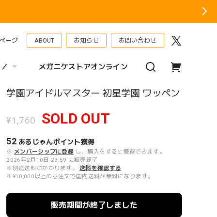
ページ
ABOUT
お知らせ
お問い合わせ
 ／
メガニケストアオンライン
学園アイドルマスター 初星学園 ワッペン
SOLD OUT
¥1,760
52
あるじゃんポイント
獲得
※
メンバーシップに登録
し、購入をすると獲得できます。
2026年2月10日 23:59 に販売終了
※別途送料がかかります。
送料を確認する
※¥10,000以上のご注文で国内送料が無料になります。
販売期間が終了しました