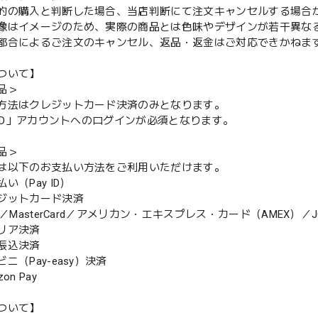
的の購入と判断した場合、当店判断にて注文キャンセルする場合
像はイメージのため、実際の商品とは色味やデザインが若干異な
都合によるご注文のキャンセル、返品・返金はご対応できかねま
ついて】
品＞
方法はクレジットカード決済のみとなります。
y ID」アカウントへのログインが必須となります。
品＞
は以下のお支払い方法をご利用いただけます。
（Pay ID）
ジットカード決済
MasterCard／アメリカン・エキスプレス・カード（AMEX）／J
リア決済
振込決済
（Pay-easy）決済
n Pay
ついて】