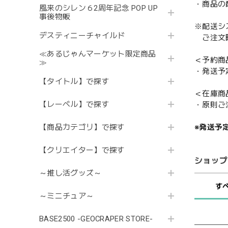
・商品の
風来のシレン６2周年記念 POP UP
事後物販
※配送シ
デスティニーチャイルド
ご注文時
≪あるじゃんマーケット限定商品
＜予約商
≫
・発送予
【タイトル】で探す
＜在庫商
【レーベル】で探す
・原則ご
※発送予
【商品カテゴリ】で探す
【クリエイター】で探す
ショップ
～推し活グッズ～
す
～ミニチュア～
BASE2500 -GEOCRAPER STORE-