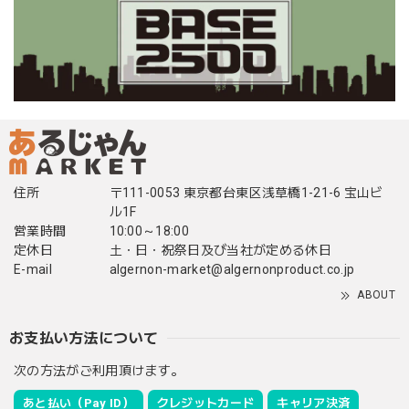
住所
〒111-0053 東京都台東区浅草橋1-21-6 宝山ビ
ル1F
営業時間
10:00～18:00
定休日
土・日・祝祭日及び当社が定める休日
E-mail
algernon-market@algernonproduct.co.jp
ABOUT
お支払い方法について
次の方法がご利用頂けます。
あと払い（Pay ID）
クレジットカード
キャリア決済