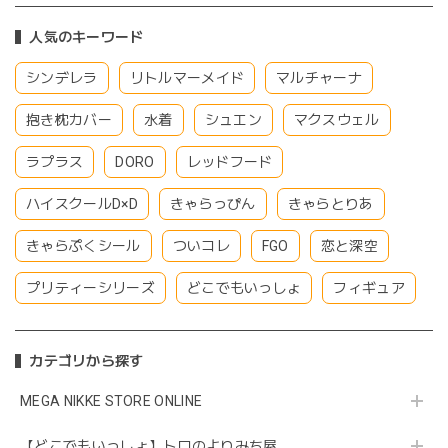
人気のキーワード
シンデレラ
リトルマーメイド
マルチャーナ
抱き枕カバー
水着
シュエン
マクスウェル
ラプラス
DORO
レッドフード
ハイスクールD×D
きゃらっぴん
きゃらとりあ
きゃらぷくシール
ついコレ
FGO
恋と深空
プリティーシリーズ
どこでもいっしょ
フィギュア
カテゴリから探す
MEGA NIKKE STORE ONLINE
【どこでもいっしょ】トロのよりみち屋