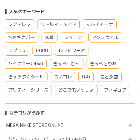
人気のキーワード
シンデレラ
リトルマーメイド
マルチャーナ
抱き枕カバー
水着
シュエン
マクスウェル
ラプラス
DORO
レッドフード
ハイスクールD×D
きゃらっぴん
きゃらとりあ
きゃらぷくシール
ついコレ
FGO
恋と深空
プリティーシリーズ
どこでもいっしょ
フィギュア
カテゴリから探す
MEGA NIKKE STORE ONLINE
【どこでもいっしょ】トロのよりみち屋