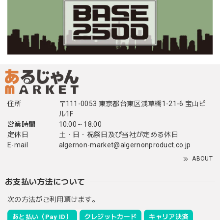
住所
〒111-0053 東京都台東区浅草橋1-21-6 宝山ビ
ル1F
営業時間
10:00～18:00
定休日
土・日・祝祭日及び当社が定める休日
E-mail
algernon-market@algernonproduct.co.jp
ABOUT
お支払い方法について
次の方法がご利用頂けます。
あと払い（Pay ID）
クレジットカード
キャリア決済