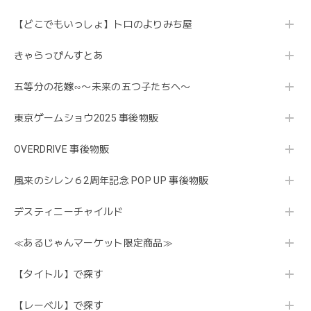
【どこでもいっしょ】トロのよりみち屋
きゃらっぴんすとあ
五等分の花嫁∽〜未来の五つ子たちへ〜
東京ゲームショウ2025 事後物販
OVERDRIVE 事後物販
風来のシレン６2周年記念 POP UP 事後物販
デスティニーチャイルド
≪あるじゃんマーケット限定商品≫
【タイトル】で探す
【レーベル】で探す