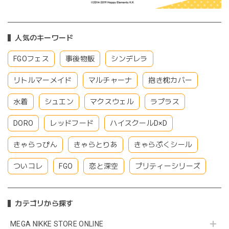
人気のキーワード
FGOフェス
事後物販
シンデレラ
リトルマーメイド
マルチャーナ
抱き枕カバー
水着
シュエン
マクスウェル
ラプラス
DORO
レッドフード
ハイスクールD×D
きゃらっぴん
きゃらとりあ
きゃらぷくシール
ついコレ
FGO
恋と深空
プリティーシリーズ
カテゴリから探す
MEGA NIKKE STORE ONLINE