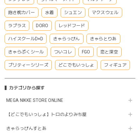
抱き枕カバー
水着
シュエン
マクスウェル
ラプラス
DORO
レッドフード
ハイスクールD×D
きゃらっぴん
きゃらとりあ
きゃらぷくシール
ついコレ
FGO
恋と深空
プリティーシリーズ
どこでもいっしょ
フィギュア
カテゴリから探す
MEGA NIKKE STORE ONLINE
【どこでもいっしょ】トロのよりみち屋
きゃらっぴんすとあ