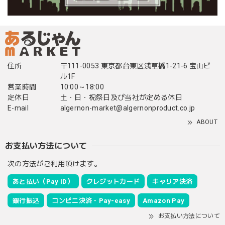
住所
〒111-0053 東京都台東区浅草橋1-21-6 宝山ビ
ル1F
営業時間
10:00～18:00
定休日
土・日・祝祭日及び当社が定める休日
E-mail
algernon-market@algernonproduct.co.jp
ABOUT
お支払い方法について
次の方法がご利用頂けます。
あと払い（Pay ID）
クレジットカード
キャリア決済
銀行振込
コンビニ決済・Pay-easy
Amazon Pay
お支払い方法について