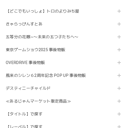
【どこでもいっしょ】トロのよりみち屋
きゃらっぴんすとあ
五等分の花嫁∽〜未来の五つ子たちへ〜
東京ゲームショウ2025 事後物販
OVERDRIVE 事後物販
風来のシレン６2周年記念 POP UP 事後物販
デスティニーチャイルド
≪あるじゃんマーケット限定商品≫
【タイトル】で探す
【レーベル】で探す