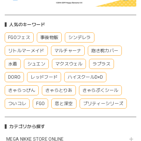
人気のキーワード
FGOフェス
事後物販
シンデレラ
リトルマーメイド
マルチャーナ
抱き枕カバー
水着
シュエン
マクスウェル
ラプラス
DORO
レッドフード
ハイスクールD×D
きゃらっぴん
きゃらとりあ
きゃらぷくシール
ついコレ
FGO
恋と深空
プリティーシリーズ
カテゴリから探す
MEGA NIKKE STORE ONLINE