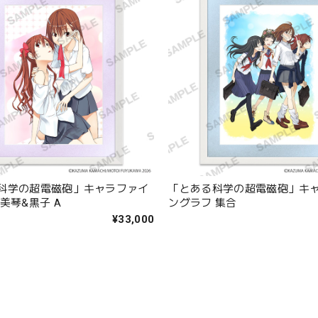
科学の超電磁砲」キャラファイ
「とある科学の超電磁砲」キ
美琴&黒子 A
ングラフ 集合
¥33,000