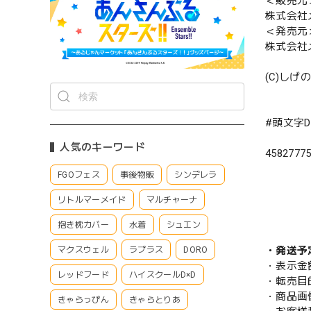
＜販売元
株式会社
＜発売元
株式会社
(C)しげ
#頭文字
人気のキーワード
4582777
FGOフェス
事後物販
シンデレラ
リトルマーメイド
マルチャーナ
抱き枕カバー
水着
シュエン
・発送予
マクスウェル
ラプラス
DORO
・表示金
レッドフード
ハイスクールD×D
・転売目
・商品画
きゃらっぴん
きゃらとりあ