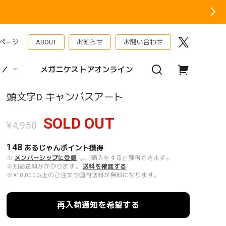
ページ
ABOUT
お知らせ
お問い合わせ
 ／
メガニケストアオンライン
頭文字D キャンバスアート
SOLD OUT
¥4,950
148
あるじゃんポイント
獲得
※
メンバーシップに登録
し、購入をすると獲得できます。
※別途送料がかかります。
送料を確認する
※¥10,000以上のご注文で国内送料が無料になります。
再入荷通知を希望する