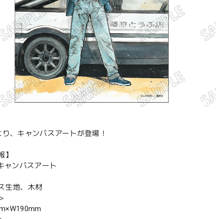
より、キャンバスアートが登場！
報】
 キャンバスアート
ス生地、木材
＞
m×W190mm