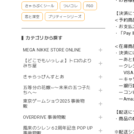
・お客様
きゃらぷくシール
ついコレ
FGO
【決済に
恋と深空
プリティーシリーズ
＜予約商
・お支払
・「Pa
カテゴリから探す
＜在庫商
MEGA NIKKE STORE ONLINE
・決済に
ーあと払い
【どこでもいっしょ】トロのより
みち屋
ークレ
VISA／
きゃらっぴんすとあ
ーキャ
ー銀行
五等分の花嫁∽〜未来の五つ子た
ーコンビニ
ちへ〜
ーAmazo
東京ゲームショウ2025 事後物
販
【配送に
OVERDRIVE 事後物販
・商品の
風来のシレン６2周年記念 POP UP
※配送シ
事後物販