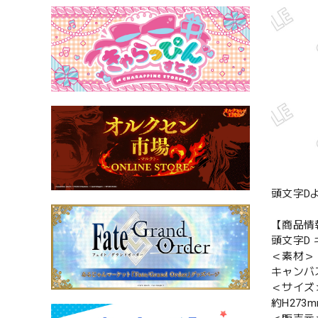
頭文字D
【商品情
頭文字D
＜素材＞
キャンバ
＜サイズ
約H273m