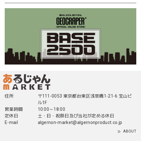
住所
〒111-0053 東京都台東区浅草橋1-21-6 宝山ビ
ル1F
営業時間
10:00～18:00
定休日
土・日・祝祭日及び当社が定める休日
E-mail
algernon-market@algernonproduct.co.jp
ABOUT