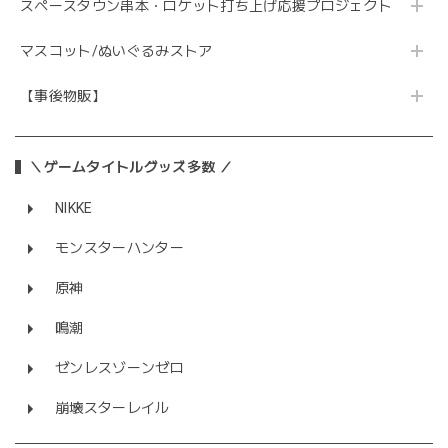
スペースタウン串本・ロケット打ち上げ応援プロジェクト
マスコット/ぬいぐるみストア
【事後物販】
＼ゲームタイトルグッズ多数 ／
NIKKE
モンスターハンター
原神
鳴潮
ゼンレスゾーンゼロ
崩壊スターレイル