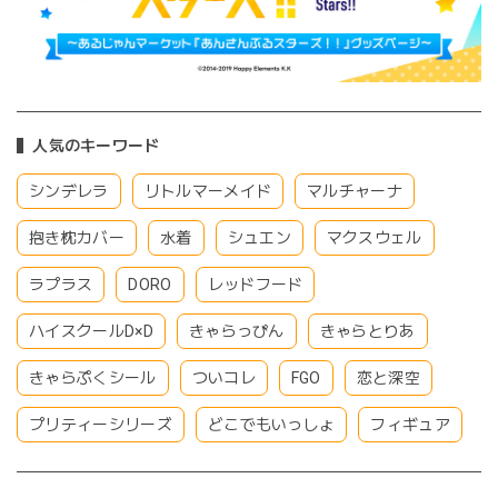
人気のキーワード
シンデレラ
リトルマーメイド
マルチャーナ
抱き枕カバー
水着
シュエン
マクスウェル
ラプラス
DORO
レッドフード
ハイスクールD×D
きゃらっぴん
きゃらとりあ
きゃらぷくシール
ついコレ
FGO
恋と深空
プリティーシリーズ
どこでもいっしょ
フィギュア