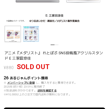
アニメ『メダリスト』 れとぽぷ SNS投稿風アクリルスタン
ド E 三家田涼佳
SOLD OUT
¥880
26
あるじゃんポイント
獲得
※
メンバーシップに登録
し、購入をすると獲得できます。
2025年5月19日 23:59 に販売終了
※別途送料がかかります。
送料を確認する
※¥10,000以上のご注文で国内送料が無料になります。