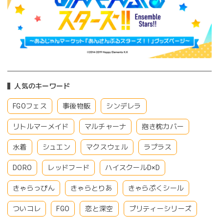
人気のキーワード
FGOフェス
事後物販
シンデレラ
リトルマーメイド
マルチャーナ
抱き枕カバー
水着
シュエン
マクスウェル
ラプラス
DORO
レッドフード
ハイスクールD×D
きゃらっぴん
きゃらとりあ
きゃらぷくシール
ついコレ
FGO
恋と深空
プリティーシリーズ