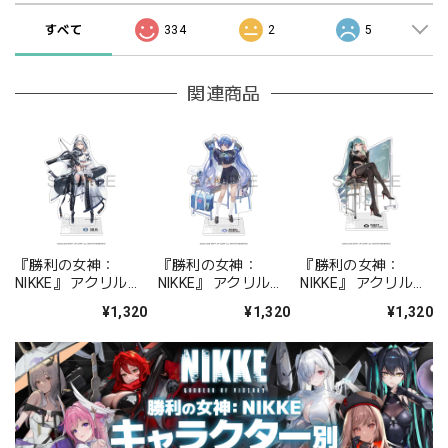
すべて
334
2
5
関連商品
『勝利の女神：
『勝利の女神：
『勝利の女神：
NIKKE』 アクリルス
NIKKE』 アクリルス
NIKKE』 アクリルス
タンド ジュリア
タンド アルカナ：フ
タンド プリバティ -
¥1,320
¥1,320
¥1,320
ォーチュンメイト
シャープレッスン