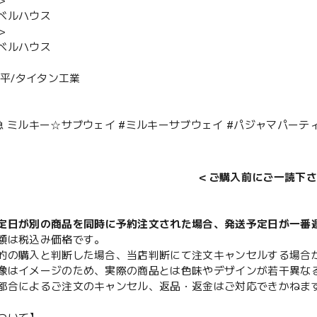
＞
ベルハウス
＞
ベルハウス
陽平/タイタン工業
急 ミルキー☆サブウェイ #ミルキーサブウェイ #パジャマパーティ
＜ご購入前にご一読下さ
定日が別の商品を同時に予約注文された場合、発送予定日が一番
額は税込み価格です。
的の購入と判断した場合、当店判断にて注文キャンセルする場合
像はイメージのため、実際の商品とは色味やデザインが若干異な
都合によるご注文のキャンセル、返品・返金はご対応できかねま