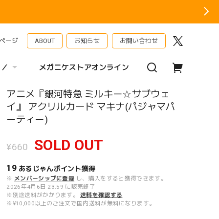
ページ
ABOUT
お知らせ
お問い合わせ
 ／
メガニケストアオンライン
アニメ『銀河特急 ミルキー☆サブウェ
イ』 アクリルカード マキナ(パジャマパ
ーティー)
SOLD OUT
¥660
19
あるじゃんポイント
獲得
※
メンバーシップに登録
し、購入をすると獲得できます。
2026年4月6日 23:59 に販売終了
※別途送料がかかります。
送料を確認する
※¥10,000以上のご注文で国内送料が無料になります。