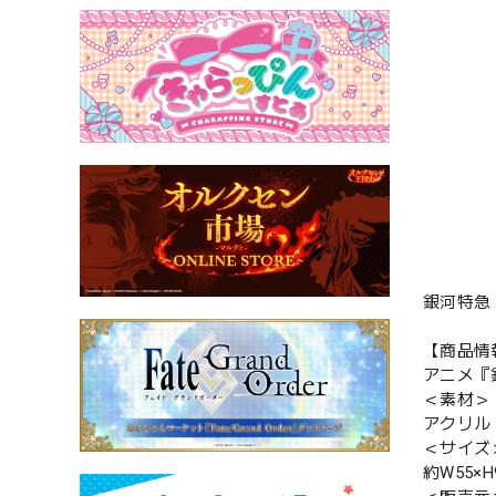
銀河特急
【商品情
アニメ『
＜素材＞
アクリル
＜サイズ
約W55×H