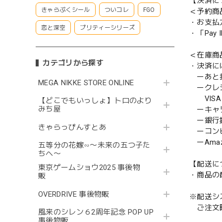
【決済に
きゃらぷくシール
ついコレ
FGO
＜予約商
・お支払
恋と深空
プリティーシリーズ
・「Pa
＜在庫商
カテゴリから探す
・決済に
ーあと払い
MEGA NIKKE STORE ONLINE
ークレ
VISA／
【どこでもいっしょ】トロのより
みち屋
ーキャ
ー銀行
きゃらっぴんすとあ
ーコンビニ
ーAmazo
五等分の花嫁∽〜未来の五つ子た
ちへ〜
【配送に
東京ゲームショウ2025 事後物
・商品の
販
OVERDRIVE 事後物販
※配送シ
ご注文時
風来のシレン６2周年記念 POP UP
事後物販