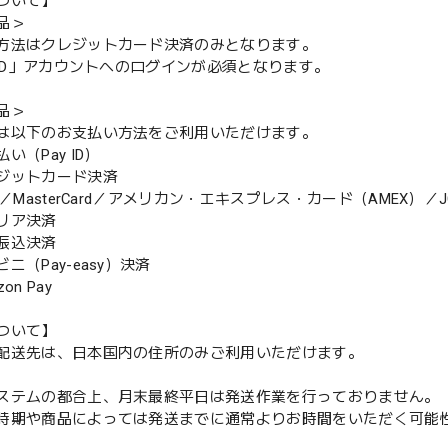
ついて】
品＞
方法はクレジットカード決済のみとなります。
y ID」アカウントへのログインが必須となります。
品＞
は以下のお支払い方法をご利用いただけます。
（Pay ID）
ジットカード決済
MasterCard／アメリカン・エキスプレス・カード（AMEX）／J
リア決済
振込決済
（Pay-easy）決済
n Pay
ついて】
配送先は、日本国内の住所のみご利用いただけます。
ステムの都合上、月末最終平日は発送作業を行っておりません。
期や商品によっては発送までに通常よりお時間をいただく可能