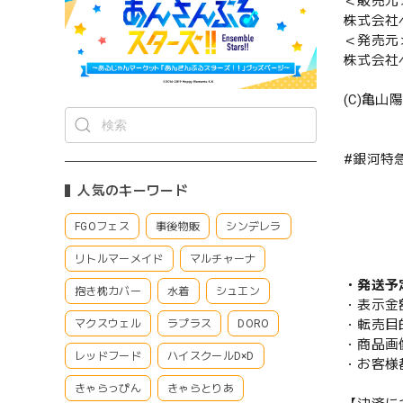
＜販売元
株式会社
＜発売元
株式会社
(C)亀山
#銀河特
人気のキーワード
FGOフェス
事後物販
シンデレラ
リトルマーメイド
マルチャーナ
・発送予
抱き枕カバー
水着
シュエン
・表示金
・転売目
マクスウェル
ラプラス
DORO
・商品画
レッドフード
ハイスクールD×D
・お客様
きゃらっぴん
きゃらとりあ