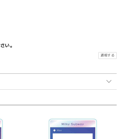
ださい。
通報する