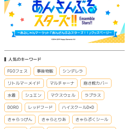
人気のキーワード
FGOフェス
事後物販
シンデレラ
リトルマーメイド
マルチャーナ
抱き枕カバー
水着
シュエン
マクスウェル
ラプラス
DORO
レッドフード
ハイスクールD×D
きゃらっぴん
きゃらとりあ
きゃらぷくシール