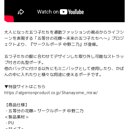
大人になった五つ子たちを通勤ファッションの視点からライフシ
ーンを表現する「五等分の花嫁〜未来の五つ子たちへ〜」プロジ
ェクトより、『サークルポーチ 中野二乃』が登場。
五つ子たちの服に合わせてデザインした取り外し可能なストラッ
プ付きの丸型ポーチ。
他のバッグに付ける以外にもミニバッグとして使用したり、かば
んの中に入れたりと様々な用途に使えるポーチです。
▼特設サイトはこちら
https://algernonproduct.co.jp/5hanayome_mirai/
【商品仕様】
・五等分の花嫁∽ サークルポーチ 中野二乃
＜製品素材＞
・PU
＜サイズ＞