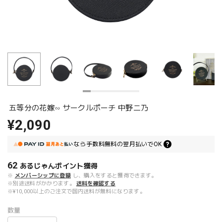
五等分の花嫁∽ サークルポーチ 中野二乃
¥2,090
なら
手数料無料の
翌月払いでOK
62
あるじゃんポイント
獲得
※
メンバーシップに登録
し、購入をすると獲得できます。
※別途送料がかかります。
送料を確認する
※¥10,000以上のご注文で国内送料が無料になります。
数量