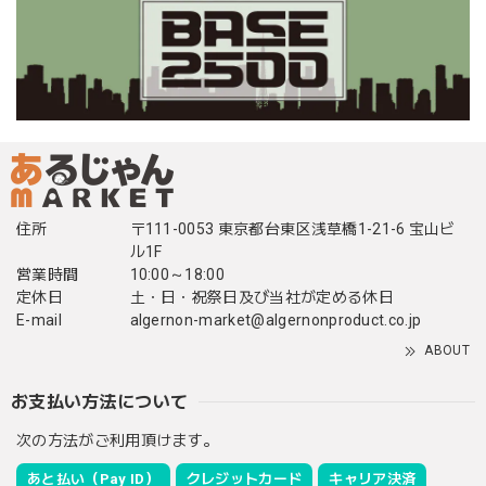
住所
〒111-0053 東京都台東区浅草橋1-21-6 宝山ビ
ル1F
営業時間
10:00～18:00
定休日
土・日・祝祭日及び当社が定める休日
E-mail
algernon-market@algernonproduct.co.jp
ABOUT
お支払い方法について
次の方法がご利用頂けます。
あと払い（Pay ID）
クレジットカード
キャリア決済