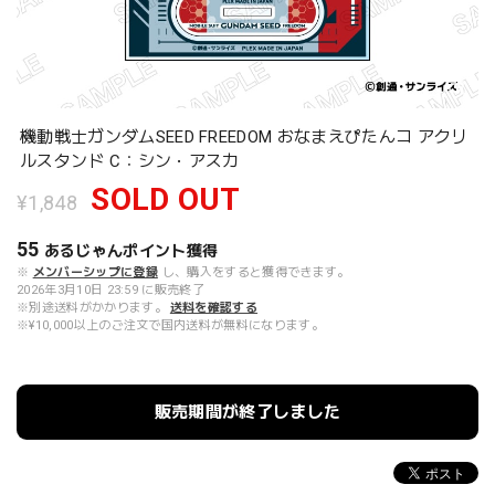
機動戦士ガンダムSEED FREEDOM おなまえぴたんコ アクリ
ルスタンド C：シン・アスカ
SOLD OUT
¥1,848
55
あるじゃんポイント
獲得
※
メンバーシップに登録
し、購入をすると獲得できます。
2026年3月10日 23:59 に販売終了
※別途送料がかかります。
送料を確認する
※¥10,000以上のご注文で国内送料が無料になります。
販売期間が終了しました