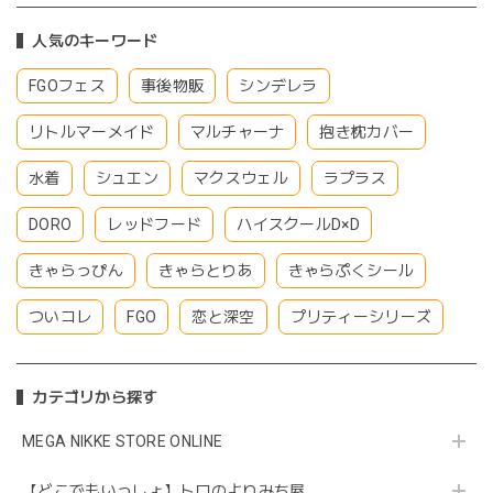
人気のキーワード
FGOフェス
事後物販
シンデレラ
リトルマーメイド
マルチャーナ
抱き枕カバー
水着
シュエン
マクスウェル
ラプラス
DORO
レッドフード
ハイスクールD×D
きゃらっぴん
きゃらとりあ
きゃらぷくシール
ついコレ
FGO
恋と深空
プリティーシリーズ
カテゴリから探す
MEGA NIKKE STORE ONLINE
【どこでもいっしょ】トロのよりみち屋