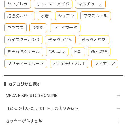
シンデレラ
リトルマーメイド
マルチャーナ
抱き枕カバー
水着
シュエン
マクスウェル
ラプラス
DORO
レッドフード
ハイスクールD×D
きゃらっぴん
きゃらとりあ
きゃらぷくシール
ついコレ
FGO
恋と深空
プリティーシリーズ
どこでもいっしょ
フィギュア
カテゴリから探す
MEGA NIKKE STORE ONLINE
【どこでもいっしょ】トロのよりみち屋
きゃらっぴんすとあ