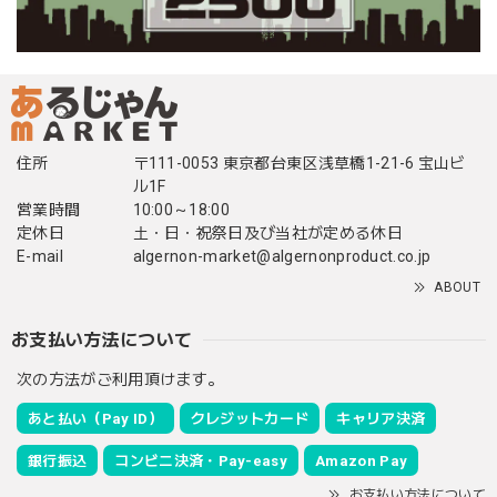
住所
〒111-0053 東京都台東区浅草橋1-21-6 宝山ビ
ル1F
営業時間
10:00～18:00
定休日
土・日・祝祭日及び当社が定める休日
E-mail
algernon-market@algernonproduct.co.jp
ABOUT
お支払い方法について
次の方法がご利用頂けます。
あと払い（Pay ID）
クレジットカード
キャリア決済
銀行振込
コンビニ決済・Pay-easy
Amazon Pay
お支払い方法について