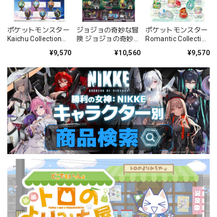
ジョジョの奇妙な冒
ポケットモンスター
ポケットモンスター
険 ジョジョの奇妙な
Kaichu Collection
Romantic Collection
冒険 on DESK -ファ
BOX
2 BOX
¥10,560
¥9,570
¥9,570
ントム ブラッド・戦
闘潮流- BOX