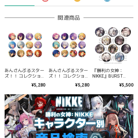
関連商品
あんさんぶるスター
あんさんぶるスター
『勝利の女神：
ズ！！ コレクション
ズ！！ コレクション
NIKKE』BURST
缶バッジ[2026 Jul.]
缶バッジ[2026 Jul.]
COLLECTION 缶バッ
¥5,280
¥5,280
¥5,500
-Casual Side- BOX
-Idol Side- BOX 全
ジ Vol.9 BOX 全10種
全12種
12種