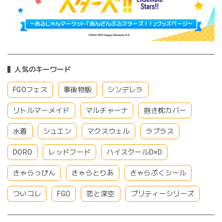
人気のキーワード
FGOフェス
事後物販
シンデレラ
リトルマーメイド
マルチャーナ
抱き枕カバー
水着
シュエン
マクスウェル
ラプラス
DORO
レッドフード
ハイスクールD×D
きゃらっぴん
きゃらとりあ
きゃらぷくシール
ついコレ
FGO
恋と深空
プリティーシリーズ