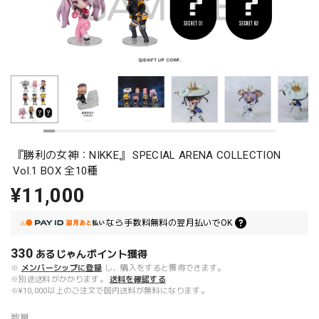
『勝利の女神：NIKKE』 SPECIAL ARENA COLLECTION
Vol.1 BOX 全10種
¥11,000
なら
手数料無料の
翌月払いでOK
330
あるじゃんポイント
獲得
※
メンバーシップに登録
し、購入をすると獲得できます。
※別途送料がかかります。
送料を確認する
※¥10,000以上のご注文で国内送料が無料になります。
数量