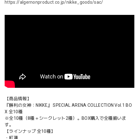
https://algernonproduct.co.jp/nikke_goods/sac/
【商品情報】
『勝利の女神：NIKKE』 SPECIAL ARENA COLLECTION Vol.1 BO
X 全10種
※全10種（8種＋シークレット2種）。BOX購入で全種揃いま
す。
【ラインナップ 全10種】
・紅蓮