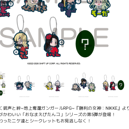
く銃声と絆~地上奪還ガンガールRPG~『勝利の女神：NIKKE
がかわいい「おなまえぴたんコ」シリーズの第5弾が登場！
わったニケ達とシークレットもお見逃しなく！