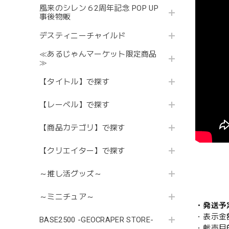
風来のシレン６2周年記念 POP UP
事後物販
デスティニーチャイルド
≪あるじゃんマーケット限定商品
≫
【タイトル】で探す
【レーベル】で探す
【商品カテゴリ】で探す
【クリエイター】で探す
～推し活グッズ～
～ミニチュア～
・発送予
・表示金
BASE2500 -GEOCRAPER STORE-
・転売目