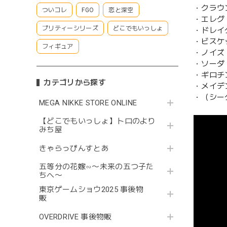
・クラウ
ついコレ
FGO
恋と深空
・エレグ
プリティーシリーズ
どこでもいっしょ
・ドレイ
・ビスケ
フィギュア
・ノイズ
・ソーダ
・ギロチ
カテゴリから探す
・メイデ
・（シー
MEGA NIKKE STORE ONLINE
【どこでもいっしょ】トロのより
みち屋
きゃらっぴんすとあ
五等分の花嫁∽〜未来の五つ子た
ちへ〜
東京ゲームショウ2025 事後物
販
OVERDRIVE 事後物販