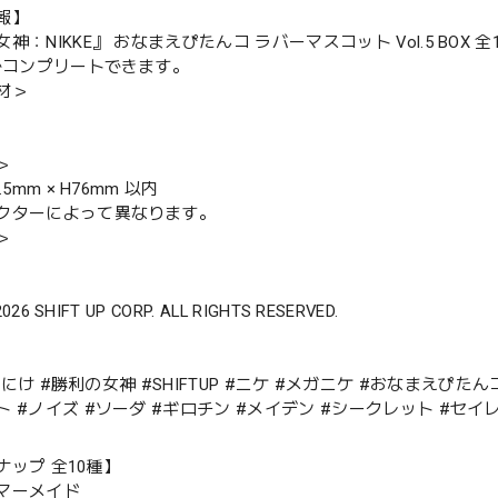
報】
神：NIKKE』 おなまえぴたんコ ラバーマスコット Vol.5 BOX 全
Xでコンプリートできます。
材＞
＞
.5mm × H76mm 以内
クターによって異なります。
＞
2026 SHIFT UP CORP. ALL RIGHTS RESERVED.
E #にけ #勝利の女神 #SHIFTUP #ニケ #メガニケ #おなまえぴ
 #ノイズ #ソーダ #ギロチン #メイデン #シークレット #セイ
ナップ 全10種】
マーメイド