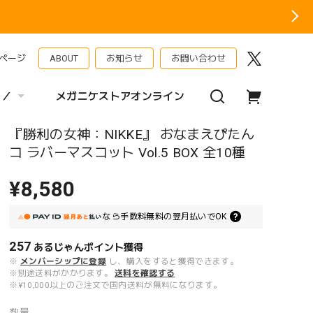
ページ
ABOUT
お知らせ
お問い合わせ
 ／
メガニケストアオンライン
『勝利の女神：NIKKE』 おなまえぴたん
コ ラバーマスコット Vol.5 BOX 全10種
¥8,580
なら
手数料無料の
翌月払いでOK
257
あるじゃんポイント
獲得
※
メンバーシップに登録
し、購入をすると獲得できます。
※別途送料がかかります。
送料を確認する
※¥10,000以上のご注文で国内送料が無料になります。
数量