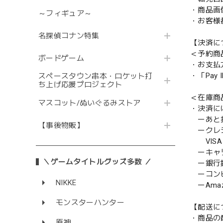
・商品画
～フィギュア～
・お客様
名探偵コナン特集
【決済に
＜予約商
ボードゲーム
・お支払
・「Pa
スペースタウン串本・ロケット打
ち上げ応援プロジェクト
＜在庫商
マスコット/ぬいぐるみストア
・決済に
ーあと払い
【事後物販】
ークレ
VISA／
ーキャ
＼ゲームタイトルグッズ多数 ／
ー銀行
ーコンビニ
NIKKE
ーAmazo
モンスターハンター
【配送に
・商品の
原神