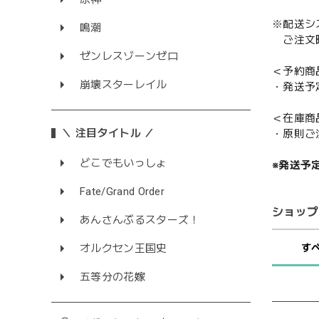
※配送シ
鳴潮
ご注文時
ゼンレスゾーンゼロ
＜予約商
崩壊スターレイル
・発送予
＜在庫商
＼ 注目タイトル ／
・原則ご
どこでもいっしょ
※発送予
Fate/Grand Order
ショップ
あんさんぶるスターズ！
オルクセン王国史
す
五等分の花嫁