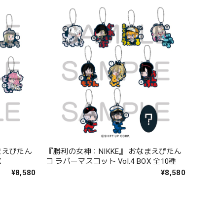
まえぴたん
『勝利の女神：NIKKE』 おなまえぴたん
X
コ ラバーマスコット Vol.4 BOX 全10種
¥8,580
¥8,580