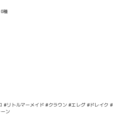
10種
たんコ #リトルマーメイド #クラウン #エレグ #ドレイク #
レーン