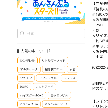
【商品情
『勝利の女
※1BO
＜製品素
・PVC
・鉄
＜サイズ
・約 W64
※キャラ
人気のキーワード
＜製造国
・中国
シンデレラ
リトルマーメイド
(C)2022-
マルチャーナ
抱き枕カバー
水着
シュエン
マクスウェル
ラプラス
#NIKK
DORO
レッドフード
ビスケット
ハイスクールD×D
きゃらっぴん
【ライン
きゃらとりあ
きゃらぷくシール
・リトル