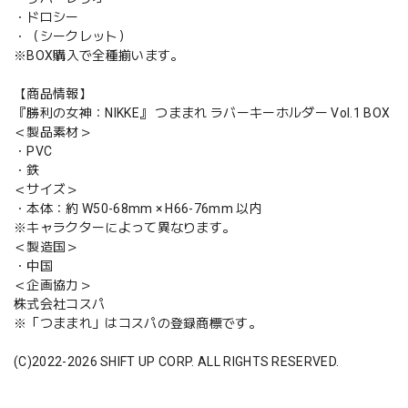
・ドロシー
・（シークレット）
※BOX購入で全種揃います。
【商品情報】
『勝利の女神：NIKKE』 つままれ ラバーキーホルダー Vol.1 BOX
＜製品素材＞
・PVC
・鉄
＜サイズ＞
・本体：約 W50-68mm × H66-76mm 以内
※キャラクターによって異なります。
＜製造国＞
・中国
＜企画協力＞
株式会社コスパ
※「つままれ」はコスパの登録商標です。
(C)2022-2026 SHIFT UP CORP. ALL RIGHTS RESERVED.