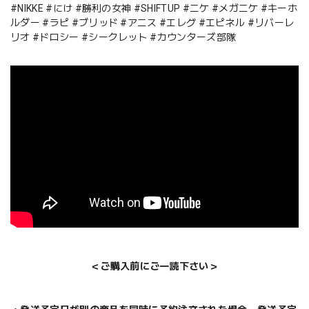
#NIKKE #にけ #勝利の女神 #SHIFTUP #ニケ #メガニケ #キーホ
ルダー #ラピ #ブリッド #アニス #エレグ #エピネル #リバーレ
リオ #ドロシー #シークレット #カウンターズ部隊
＜ご購入前にご一読下さい＞