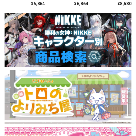
んコ ラバーマスコッ
んコ ラバーマスコッ
たんコ ラバーマスコ
¥6,864
¥6,864
¥8,580
トvol.6(流星隊／
トvol.7(紅
ット Vol.5 BOX 全10
Valkyrie／MaM)
月/Special for
種
BOX 全8種
Princess!) BOX 全8
種