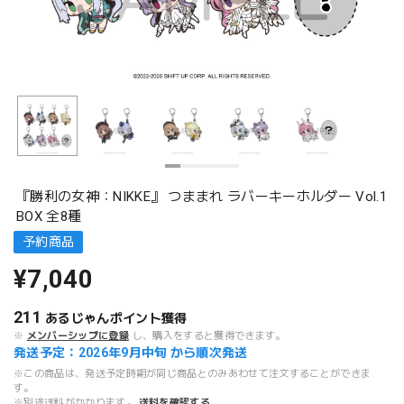
『勝利の女神：NIKKE』 つままれ ラバーキーホルダー Vol.1
BOX 全8種
予約商品
¥7,040
211
あるじゃんポイント
獲得
※
メンバーシップに登録
し、購入をすると獲得できます。
発送予定：2026年9月中旬 から順次発送
※この商品は、発送予定時期が同じ商品とのみあわせて注文することができま
す。
※別途送料がかかります。
送料を確認する