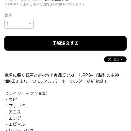
※¥10,000以上のご注文で国内送料が無料になります。
数量
予約注文する
戦場に響く銃声と絆~地上奪還ガンガールRPG~『勝利の女神：
NIKKE』より、つままれラバーキーホルダーが新登場！
【ラインナップ 全8種】
・ラピ
・ブリッド
・アニス
・エレグ
・エピネル
・リバーレリオ