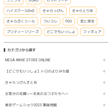
ラプラス
DORO
レッドフード
ハイスクールD×D
きゃらっぴん
きゃらとりあ
きゃらぷくシール
ついコレ
FGO
恋と深空
プリティーシリーズ
どこでもいっしょ
フィギュア
カテゴリから探す
MEGA NIKKE STORE ONLINE
【どこでもいっしょ】トロのよりみち屋
きゃらっぴんすとあ
五等分の花嫁∽〜未来の五つ子たちへ〜
東京ゲームショウ2025 事後物販