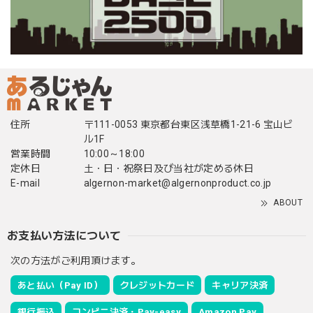
住所
〒111-0053 東京都台東区浅草橋1-21-6 宝山ビ
ル1F
営業時間
10:00～18:00
定休日
土・日・祝祭日及び当社が定める休日
E-mail
algernon-market@algernonproduct.co.jp
ABOUT
お支払い方法について
次の方法がご利用頂けます。
あと払い（Pay ID）
クレジットカード
キャリア決済
銀行振込
コンビニ決済・Pay-easy
Amazon Pay