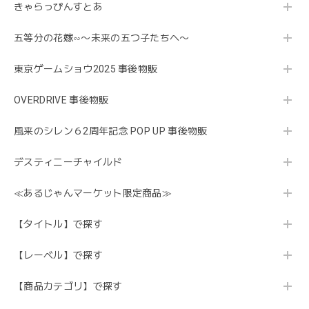
きゃらっぴんすとあ
五等分の花嫁∽〜未来の五つ子たちへ〜
東京ゲームショウ2025 事後物販
OVERDRIVE 事後物販
風来のシレン６2周年記念 POP UP 事後物販
デスティニーチャイルド
≪あるじゃんマーケット限定商品≫
【タイトル】で探す
【レーベル】で探す
【商品カテゴリ】で探す