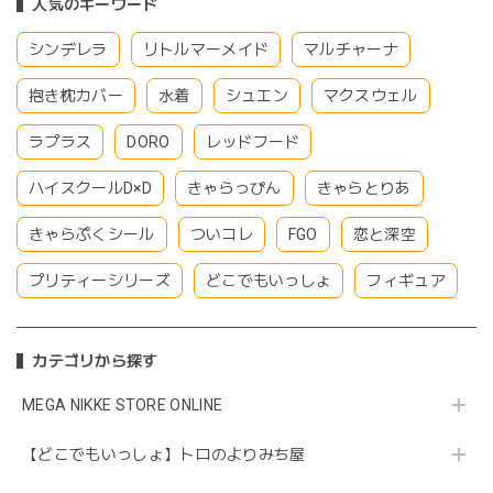
人気のキーワード
シンデレラ
リトルマーメイド
マルチャーナ
抱き枕カバー
水着
シュエン
マクスウェル
ラプラス
DORO
レッドフード
ハイスクールD×D
きゃらっぴん
きゃらとりあ
きゃらぷくシール
ついコレ
FGO
恋と深空
プリティーシリーズ
どこでもいっしょ
フィギュア
カテゴリから探す
MEGA NIKKE STORE ONLINE
【どこでもいっしょ】トロのよりみち屋