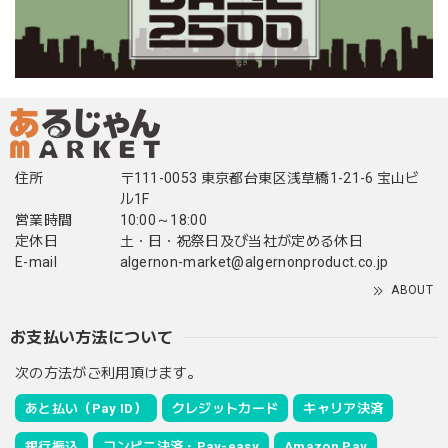
住所
〒111-0053 東京都台東区浅草橋1-21-6 宝山ビ
ル1F
営業時間
10:00～18:00
定休日
土・日・祝祭日及び当社が定める休日
E-mail
algernon-market@algernonproduct.co.jp
ABOUT
お支払い方法について
次の方法がご利用頂けます。
あと払い（Pay ID）
クレジットカード
キャリア決済
銀行振込
コンビニ決済・Pay-easy
Amazon Pay