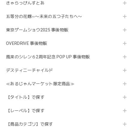
きゃらっぴんすとあ
五等分の花嫁∽〜未来の五つ子たちへ〜
東京ゲームショウ2025 事後物販
OVERDRIVE 事後物販
風来のシレン６2周年記念 POP UP 事後物販
デスティニーチャイルド
≪あるじゃんマーケット限定商品≫
【タイトル】で探す
【レーベル】で探す
【商品カテゴリ】で探す