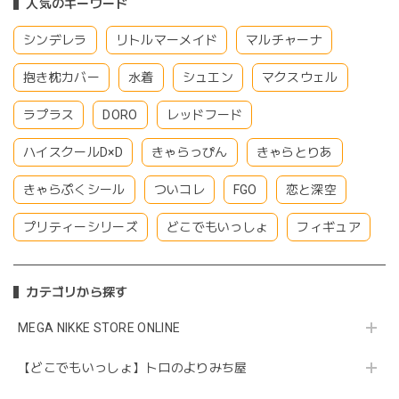
人気のキーワード
シンデレラ
リトルマーメイド
マルチャーナ
抱き枕カバー
水着
シュエン
マクスウェル
ラプラス
DORO
レッドフード
ハイスクールD×D
きゃらっぴん
きゃらとりあ
きゃらぷくシール
ついコレ
FGO
恋と深空
プリティーシリーズ
どこでもいっしょ
フィギュア
カテゴリから探す
MEGA NIKKE STORE ONLINE
【どこでもいっしょ】トロのよりみち屋