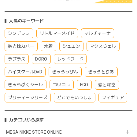
人気のキーワード
シンデレラ
リトルマーメイド
マルチャーナ
抱き枕カバー
水着
シュエン
マクスウェル
ラプラス
DORO
レッドフード
ハイスクールD×D
きゃらっぴん
きゃらとりあ
きゃらぷくシール
ついコレ
FGO
恋と深空
プリティーシリーズ
どこでもいっしょ
フィギュア
カテゴリから探す
MEGA NIKKE STORE ONLINE