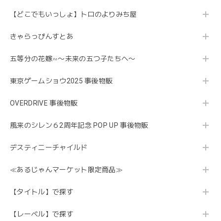
【どこでもいっしょ】トロのよりみち屋
きゃらっぴんすとあ
五等分の花嫁∽〜未来の五つ子たちへ〜
東京ゲームショウ2025 事後物販
OVERDRIVE 事後物販
風来のシレン６2周年記念 POP UP 事後物販
デスティニーチャイルド
≪あるじゃんマーケット限定商品≫
【タイトル】で探す
【レーベル】で探す