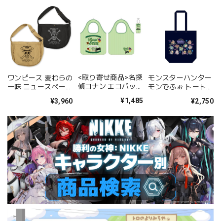
<取り寄せ商品>名探
ワンピース 麦わらの
モンスターハンター
偵コナン エコバッグ
一味 ニュースペーパ
モンでふぉ トートバ
世良真純
ーバッグ/SAND
ッグ ネオンテーマ
¥1,485
¥3,960
¥2,750
KHAKI