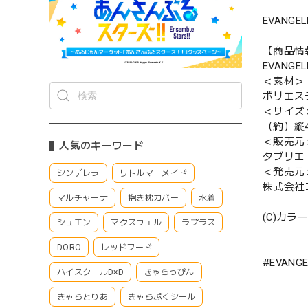
EVANG
【商品情
EVANG
＜素材＞
ポリエステ
＜サイズ
（約）縦4
＜販売元
人気のキーワード
タブリエ
＜発売元
シンデレラ
リトルマーメイド
株式会社
マルチャーナ
抱き枕カバー
水着
(C)カラー
シュエン
マクスウェル
ラプラス
DORO
レッドフード
#EVANGE
ハイスクールD×D
きゃらっぴん
きゃらとりあ
きゃらぷくシール