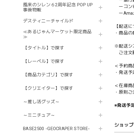
ー銀行
風来のシレン６2周年記念 POP UP
ーコンビニ
事後物販
ーAmazo
デスティニーチャイルド
【配送に
≪あるじゃんマーケット限定商品
・商品の
≫
※配送シ
【タイトル】で探す
ご注文時
【レーベル】で探す
＜予約商
・発送予
【商品カテゴリ】で探す
＜在庫商
【クリエイター】で探す
・原則ご
～推し活グッズ～
※発送予
～ミニチュア～
ショップ
BASE2500 -GEOCRAPER STORE-