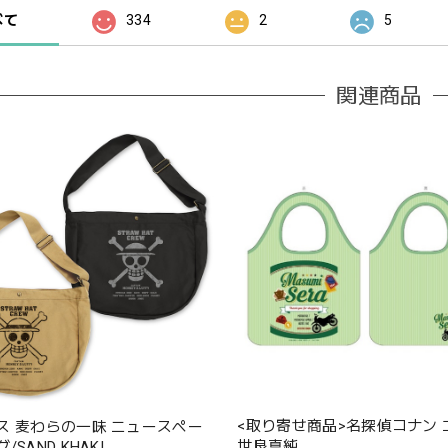
べて
334
2
5
関連商品
<取り寄せ商品>名探偵コナン
ス 麦わらの一味 ニュースペー
世良真純
SAND KHAKI