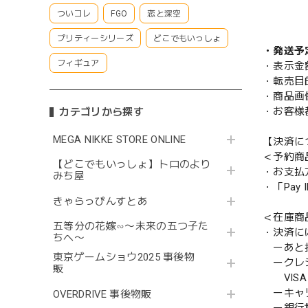
ついコレ
FGO
恋と深空
プリティーシリーズ
どこでもいっしょ
・発送予
フィギュア
・表示金
・転売目
・商品画
・お客様
カテゴリから探す
MEGA NIKKE STORE ONLINE
【決済に
＜予約商
【どこでもいっしょ】トロのより
・お支払
みち屋
・「Pa
きゃらっぴんすとあ
＜在庫商
五等分の花嫁∽〜未来の五つ子た
・決済に
ちへ〜
ーあと払い
東京ゲームショウ2025 事後物
ークレ
販
VISA／
ーキャ
OVERDRIVE 事後物販