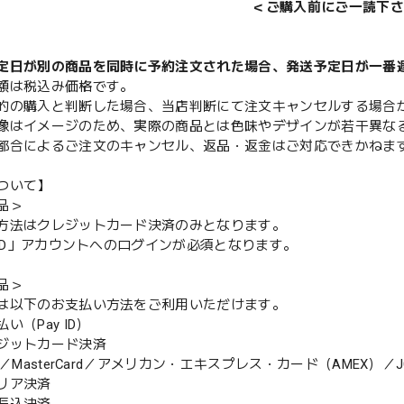
＜ご購入前にご一読下さ
定日が別の商品を同時に予約注文された場合、発送予定日が一番
額は税込み価格です。
的の購入と判断した場合、当店判断にて注文キャンセルする場合
像はイメージのため、実際の商品とは色味やデザインが若干異な
都合によるご注文のキャンセル、返品・返金はご対応できかねま
ついて】
品＞
方法はクレジットカード決済のみとなります。
y ID」アカウントへのログインが必須となります。
品＞
は以下のお支払い方法をご利用いただけます。
（Pay ID）
ジットカード決済
MasterCard／アメリカン・エキスプレス・カード（AMEX）／J
リア決済