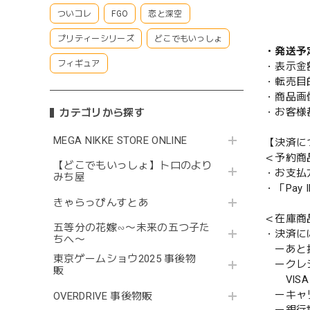
ついコレ
FGO
恋と深空
プリティーシリーズ
どこでもいっしょ
・発送予
フィギュア
・表示金
・転売目
・商品画
・お客様
カテゴリから探す
MEGA NIKKE STORE ONLINE
【決済に
＜予約商
【どこでもいっしょ】トロのより
・お支払
みち屋
・「Pa
きゃらっぴんすとあ
＜在庫商
五等分の花嫁∽〜未来の五つ子た
・決済に
ちへ〜
ーあと払い
東京ゲームショウ2025 事後物
ークレ
販
VISA／
ーキャ
OVERDRIVE 事後物販