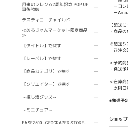
ー銀行
風来のシレン６2周年記念 POP UP
ーコンビニ
事後物販
ーAmazo
デスティニーチャイルド
【配送に
≪あるじゃんマーケット限定商品
・商品の
≫
※配送シ
【タイトル】で探す
ご注文時
【レーベル】で探す
＜予約商
・発送予
【商品カテゴリ】で探す
＜在庫商
【クリエイター】で探す
・原則ご
～推し活グッズ～
※発送予
～ミニチュア～
ショップ
BASE2500 -GEOCRAPER STORE-