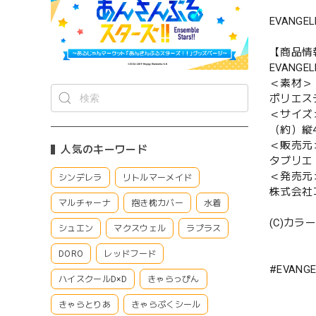
EVANG
【商品情
EVANGE
＜素材＞
ポリエステ
＜サイズ
（約）縦4
＜販売元
人気のキーワード
タブリエ
＜発売元
シンデレラ
リトルマーメイド
株式会社
マルチャーナ
抱き枕カバー
水着
(C)カラー
シュエン
マクスウェル
ラプラス
DORO
レッドフード
#EVANGE
ハイスクールD×D
きゃらっぴん
きゃらとりあ
きゃらぷくシール