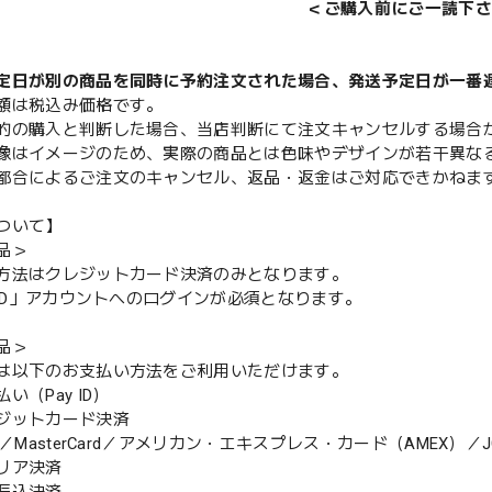
＜ご購入前にご一読下さ
定日が別の商品を同時に予約注文された場合、発送予定日が一番
額は税込み価格です。
的の購入と判断した場合、当店判断にて注文キャンセルする場合
像はイメージのため、実際の商品とは色味やデザインが若干異な
都合によるご注文のキャンセル、返品・返金はご対応できかねま
ついて】
品＞
方法はクレジットカード決済のみとなります。
y ID」アカウントへのログインが必須となります。
品＞
は以下のお支払い方法をご利用いただけます。
（Pay ID）
ジットカード決済
MasterCard／アメリカン・エキスプレス・カード（AMEX）／J
リア決済