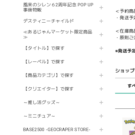
風来のシレン６2周年記念 POP UP
事後物販
＜予約商
・発送予
デスティニーチャイルド
＜在庫商
≪あるじゃんマーケット限定商品
≫
・原則ご
【タイトル】で探す
※発送予
【レーベル】で探す
ショップ
【商品カテゴリ】で探す
す
【クリエイター】で探す
～推し活グッズ～
～ミニチュア～
BASE2500 -GEOCRAPER STORE-