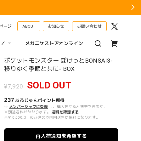
ページ
ABOUT
お知らせ
お問い合わせ
 ／
メガニケストアオンライン
ポケットモンスター ぽけっとBONSAI3-
移りゆく季節と共に- BOX
SOLD OUT
¥7,920
237
あるじゃんポイント
獲得
※
メンバーシップに登録
し、購入をすると獲得できます。
※別途送料がかかります。
送料を確認する
※¥10,000以上のご注文で国内送料が無料になります。
再入荷通知を希望する