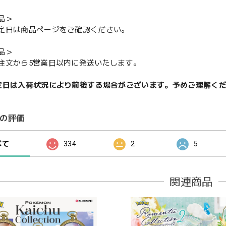
品＞
定日は商品ページをご確認ください。
品＞
注文から5営業日以内に発送いたします。
定日は入荷状況により前後する場合がございます。予めご理解く
の評価
べて
334
2
5
関連商品