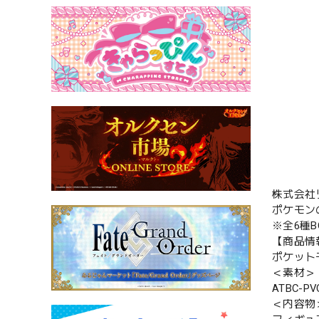
株式会社
ポケモン
※全6種
【商品情
ポケットモ
＜素材＞
ATBC-P
＜内容物