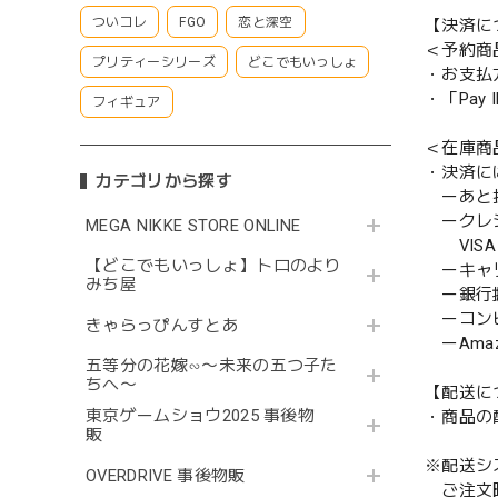
ついコレ
FGO
恋と深空
【決済に
＜予約商
プリティーシリーズ
どこでもいっしょ
・お支払
・「Pa
フィギュア
＜在庫商
・決済に
カテゴリから探す
ーあと払い
ークレ
MEGA NIKKE STORE ONLINE
VISA／
【どこでもいっしょ】トロのより
ーキャ
みち屋
ー銀行
ーコンビニ
きゃらっぴんすとあ
ーAmazo
五等分の花嫁∽〜未来の五つ子た
ちへ〜
【配送に
東京ゲームショウ2025 事後物
・商品の
販
※配送シ
OVERDRIVE 事後物販
ご注文時