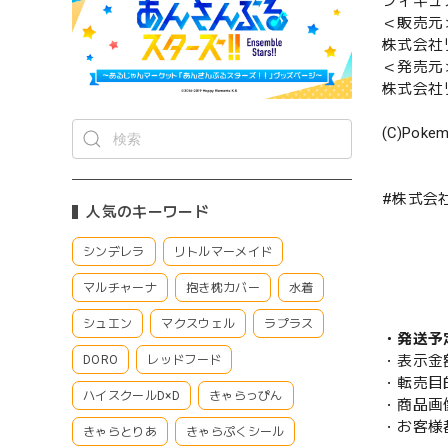
フィギュ
＜販売元
株式会社
＜発売元
株式会社
(C)Pokem
#株式会社
人気のキーワード
シンデレラ
リトルマーメイド
マルチャーナ
抱き枕カバー
水着
シュエン
マクスウェル
ラプラス
・発送予
・表示金
DORO
レッドフード
・転売目
ハイスクールD×D
きゃらっぴん
・商品画
・お客様
きゃらとりあ
きゃらぷくシール