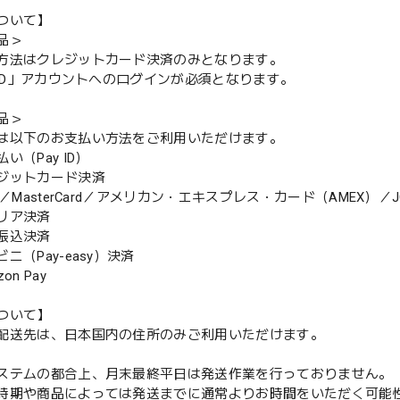
ついて】
品＞
方法はクレジットカード決済のみとなります。
y ID」アカウントへのログインが必須となります。
品＞
は以下のお支払い方法をご利用いただけます。
（Pay ID）
ジットカード決済
MasterCard／アメリカン・エキスプレス・カード（AMEX）／J
リア決済
振込決済
（Pay-easy）決済
n Pay
ついて】
配送先は、日本国内の住所のみご利用いただけます。
ステムの都合上、月末最終平日は発送作業を行っておりません。
期や商品によっては発送までに通常よりお時間をいただく可能