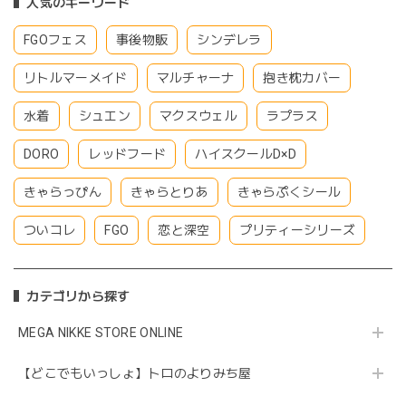
人気のキーワード
FGOフェス
事後物販
シンデレラ
リトルマーメイド
マルチャーナ
抱き枕カバー
水着
シュエン
マクスウェル
ラプラス
DORO
レッドフード
ハイスクールD×D
きゃらっぴん
きゃらとりあ
きゃらぷくシール
ついコレ
FGO
恋と深空
プリティーシリーズ
カテゴリから探す
MEGA NIKKE STORE ONLINE
【どこでもいっしょ】トロのよりみち屋