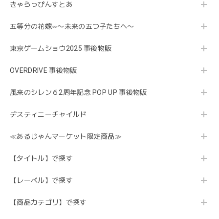
きゃらっぴんすとあ
五等分の花嫁∽〜未来の五つ子たちへ〜
東京ゲームショウ2025 事後物販
OVERDRIVE 事後物販
風来のシレン６2周年記念 POP UP 事後物販
デスティニーチャイルド
≪あるじゃんマーケット限定商品≫
【タイトル】で探す
【レーベル】で探す
【商品カテゴリ】で探す