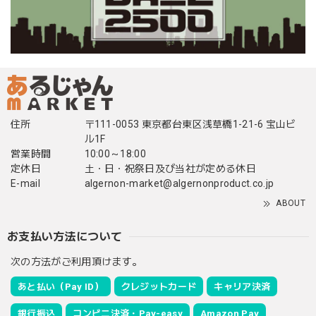
住所
〒111-0053 東京都台東区浅草橋1-21-6 宝山ビ
ル1F
営業時間
10:00～18:00
定休日
土・日・祝祭日及び当社が定める休日
E-mail
algernon-market@algernonproduct.co.jp
ABOUT
お支払い方法について
次の方法がご利用頂けます。
あと払い（Pay ID）
クレジットカード
キャリア決済
銀行振込
コンビニ決済・Pay-easy
Amazon Pay