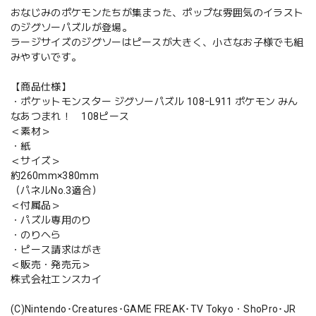
おなじみのポケモンたちが集まった、ポップな雰囲気のイラスト
のジグソーパズルが登場。
ラージサイズのジグソーはピースが大きく、小さなお子様でも組
みやすいです。
【商品仕様】
・ポケットモンスター ジグソーパズル 108ｰL911 ポケモン みん
なあつまれ！ 108ピース
＜素材＞
・紙
＜サイズ＞
約260mm×380mm
（パネルNo.3適合）
＜付属品＞
・パズル専用のり
・のりへら
・ピース請求はがき
＜販売・発売元＞
株式会社エンスカイ
(C)Nintendo･Creatures･GAME FREAK･TV Tokyo・ShoPro･JR