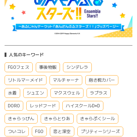
人気のキーワード
FGOフェス
事後物販
シンデレラ
リトルマーメイド
マルチャーナ
抱き枕カバー
水着
シュエン
マクスウェル
ラプラス
DORO
レッドフード
ハイスクールD×D
きゃらっぴん
きゃらとりあ
きゃらぷくシール
ついコレ
FGO
恋と深空
プリティーシリーズ