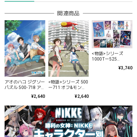
関連商品
<物語>シリーズ
1000Tー525
Collection
¥3,740
アオのハコ ジグソー
<物語>シリーズ 500
パズル 500-718 ア
ー711 オフ&モンス
オのハコ
ターシーズン
¥2,640
¥2,640