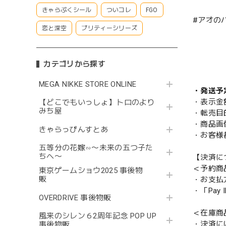
きゃらぷくシール
ついコレ
FGO
#アオの
恋と深空
プリティーシリーズ
カテゴリから探す
MEGA NIKKE STORE ONLINE
・発送予
・表示金
【どこでもいっしょ】トロのより
みち屋
・転売目
・商品画
きゃらっぴんすとあ
・お客様
五等分の花嫁∽〜未来の五つ子た
ちへ〜
【決済に
＜予約商
東京ゲームショウ2025 事後物
販
・お支払
・「Pa
OVERDRIVE 事後物販
＜在庫商
風来のシレン６2周年記念 POP UP
・決済に
事後物販