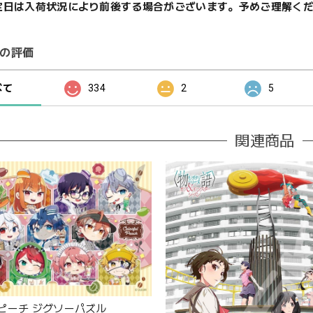
定日は入荷状況により前後する場合がございます。予めご理解く
の評価
べて
334
2
5
関連商品
ピーチ ジグソーパズル