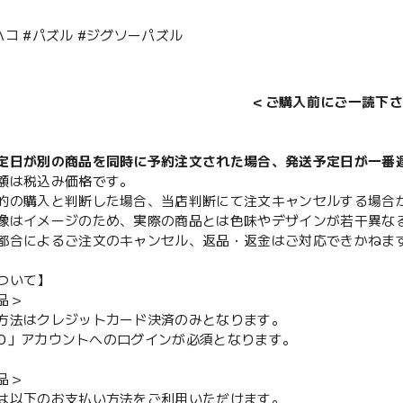
ハコ #パズル #ジグソーパズル
＜ご購入前にご一読下さ
定日が別の商品を同時に予約注文された場合、発送予定日が一番
額は税込み価格です。
的の購入と判断した場合、当店判断にて注文キャンセルする場合
像はイメージのため、実際の商品とは色味やデザインが若干異な
都合によるご注文のキャンセル、返品・返金はご対応できかねま
ついて】
品＞
方法はクレジットカード決済のみとなります。
y ID」アカウントへのログインが必須となります。
品＞
は以下のお支払い方法をご利用いただけます。