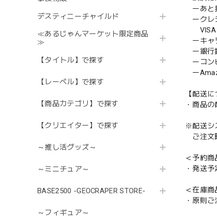
ーあと払い
デスティニーチャイルド
ークレ
VISA／
≪あるじゃんマーケット限定商品
ーキャ
≫
ー銀行
【タイトル】で探す
ーコンビニ
ーAmazo
【レーベル】で探す
【配送に
【商品カテゴリ】で探す
・商品の
【クリエイター】で探す
※配送シ
ご注文時
～推し活グッズ～
＜予約商
・発送予
～ミニチュア～
＜在庫商
BASE2500 -GEOCRAPER STORE-
・原則ご
～フィギュア～