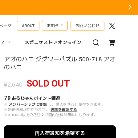
ページ
ABOUT
お知らせ
お問い合わせ
 ／
メガニケストアオンライン
アオのハコ ジグソーパズル 500-718 アオ
のハコ
SOLD OUT
¥2,640
79
あるじゃんポイント
獲得
※
メンバーシップに登録
し、購入をすると獲得できます。
※別途送料がかかります。
送料を確認する
※¥10,000以上のご注文で国内送料が無料になります。
再入荷通知を希望する