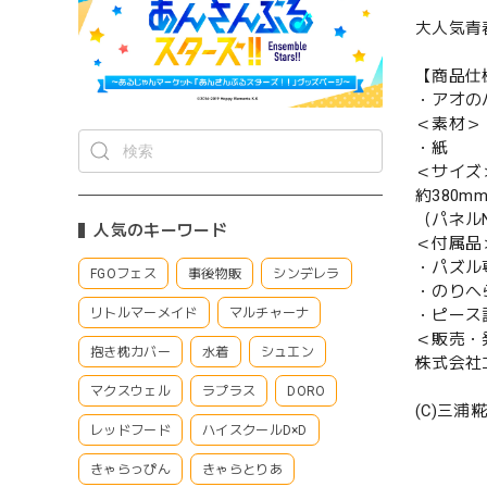
大人気青
【商品仕
・アオのハ
＜素材＞
・紙
＜サイズ
約380mm
（パネルN
人気のキーワード
＜付属品
・パズル
FGOフェス
事後物販
シンデレラ
・のりへ
・ピース
リトルマーメイド
マルチャーナ
＜販売・
抱き枕カバー
水着
シュエン
株式会社
マクスウェル
ラプラス
DORO
(C)三
レッドフード
ハイスクールD×D
きゃらっぴん
きゃらとりあ