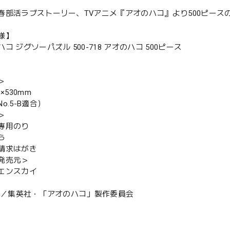
春部活ラブストーリー、TVアニメ『アオのハコ』より500ピース
様】
コ ジグソーパズル 500-718 アオのハコ 500ピース
＞
×530mm
o.5-B適合）
＞
専用のり
ら
請求はがき
発売元＞
エンスカイ
浦糀／集英社・「アオのハコ」製作委員会