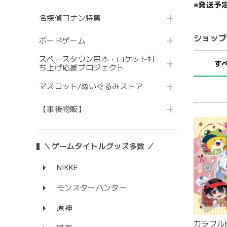
※発送予
名探偵コナン特集
ショップ
ボードゲーム
スペースタウン串本・ロケット打
す
ち上げ応援プロジェクト
マスコット/ぬいぐるみストア
【事後物販】
＼ゲームタイトルグッズ多数 ／
NIKKE
モンスターハンター
原神
カラフル