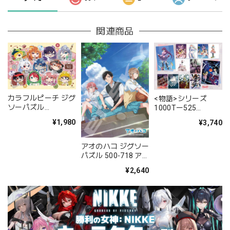
関連商品
カラフルピーチ ジグ
<物語>シリーズ
ソーパズル
1000Tー525
108−L913 カフェ
Collection
¥1,980
¥3,740
アオのハコ ジグソー
パズル 500-718 ア
オのハコ
¥2,640