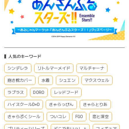
人気のキーワード
シンデレラ
リトルマーメイド
マルチャーナ
抱き枕カバー
水着
シュエン
マクスウェル
ラプラス
DORO
レッドフード
ハイスクールD×D
きゃらっぴん
きゃらとりあ
きゃらぷくシール
ついコレ
FGO
恋と深空
プリティーシリーズ
どこでもいっしょ
フィギュア