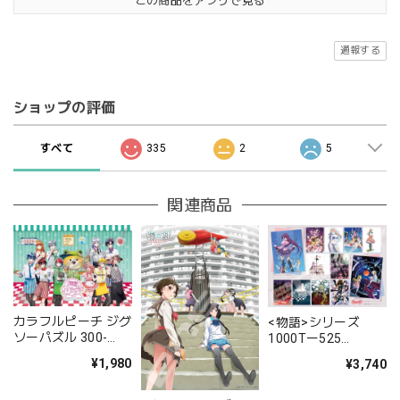
この商品をアプリで見る
通報する
ショップの評価
すべて
335
2
5
関連商品
カラフルピーチ ジグ
<物語>シリーズ
ソーパズル 300-
1000Tー525
3145 ダイナー
Collection
¥1,980
¥3,740