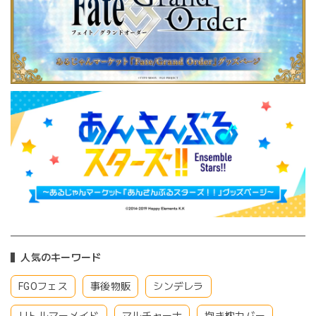
人気のキーワード
FGOフェス
事後物販
シンデレラ
リトルマーメイド
マルチャーナ
抱き枕カバー