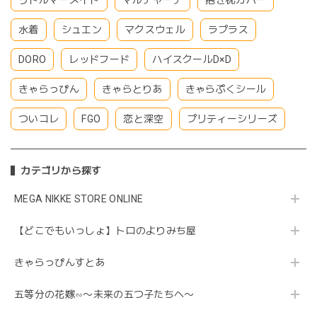
水着
シュエン
マクスウェル
ラプラス
DORO
レッドフード
ハイスクールD×D
きゃらっぴん
きゃらとりあ
きゃらぷくシール
ついコレ
FGO
恋と深空
プリティーシリーズ
カテゴリから探す
MEGA NIKKE STORE ONLINE
【どこでもいっしょ】トロのよりみち屋
きゃらっぴんすとあ
五等分の花嫁∽〜未来の五つ子たちへ〜