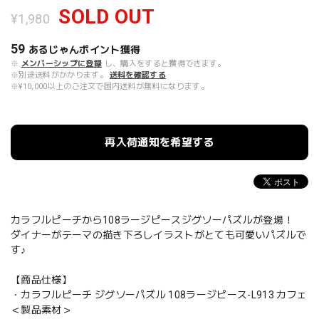
SOLD OUT
¥1,980
59
あるじゃんポイント
獲得
※
メンバーシップに登録
し、購入をすると獲得できます。
※別途送料がかかります。
送料を確認する
※¥10,000以上のご注文で国内送料が無料になります。
再入荷通知を希望する
カラフルピーチから108ラージピースジグソーパズルが登場！
ダイナーがテーマの描き下ろしイラストがとても可愛いパズルで
す♪
【商品仕様】
・カラフルピーチ ジグソーパズル 108ラージピース-L913 カフェ
＜製品素材＞