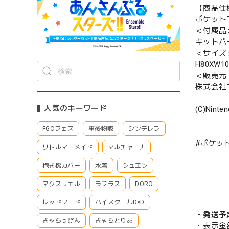
【商品仕
ポケットモ
＜付属品
キットパ
＜サイズ
H80XW1
＜販売元
株式会社
人気のキーワード
(C)Nint
FGOフェス
事後物販
シンデレラ
#ポケッ
リトルマーメイド
マルチャーナ
抱き枕カバー
水着
シュエン
マクスウェル
ラプラス
DORO
レッドフード
ハイスクールD×D
・発送予
きゃらっぴん
きゃらとりあ
・表示金