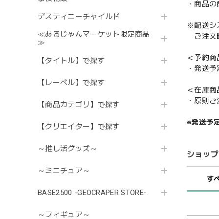
・商品の
デスティニーチャイルド
※配送シ
≪あるじゃんマーケット限定商品
ご注文時
≫
＜予約商
【タイトル】で探す
・発送予
【レーベル】で探す
＜在庫商
・原則ご
【商品カテゴリ】で探す
※発送予
【クリエイター】で探す
～推し活グッズ～
ショップ
～ミニチュア～
す
BASE2500 -GEOCRAPER STORE-
～フィギュア～