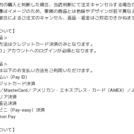
的の購入と判断した場合、当店判断にて注文キャンセルする場合
像はイメージのため、実際の商品とは色味やデザインが若干異な
都合によるご注文のキャンセル、返品・返金はご対応できかねま
ついて】
品＞
方法はクレジットカード決済のみとなります。
y ID」アカウントへのログインが必須となります。
品＞
は以下のお支払い方法をご利用いただけます。
（Pay ID）
ジットカード決済
MasterCard／アメリカン・エキスプレス・カード（AMEX）／J
リア決済
振込決済
（Pay-easy）決済
n Pay
ついて】