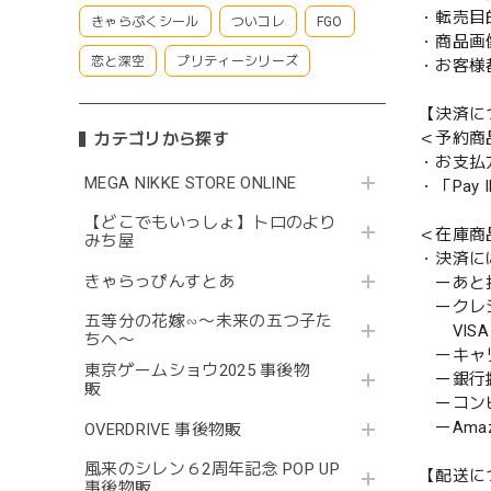
・転売目
きゃらぷくシール
ついコレ
FGO
・商品画
恋と深空
プリティーシリーズ
・お客様
【決済に
＜予約商
カテゴリから探す
・お支払
MEGA NIKKE STORE ONLINE
・「Pa
【どこでもいっしょ】トロのより
＜在庫商
みち屋
・決済に
きゃらっぴんすとあ
ーあと払い
ークレ
五等分の花嫁∽〜未来の五つ子た
VISA／
ちへ〜
ーキャ
東京ゲームショウ2025 事後物
ー銀行
販
ーコンビニ
ーAmazo
OVERDRIVE 事後物販
風来のシレン６2周年記念 POP UP
【配送に
事後物販