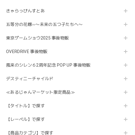
きゃらっぴんすとあ
五等分の花嫁∽〜未来の五つ子たちへ〜
東京ゲームショウ2025 事後物販
OVERDRIVE 事後物販
風来のシレン６2周年記念 POP UP 事後物販
デスティニーチャイルド
≪あるじゃんマーケット限定商品≫
【タイトル】で探す
【レーベル】で探す
【商品カテゴリ】で探す