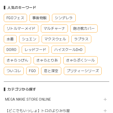
人気のキーワード
FGOフェス
事後物販
シンデレラ
リトルマーメイド
マルチャーナ
抱き枕カバー
水着
シュエン
マクスウェル
ラプラス
DORO
レッドフード
ハイスクールD×D
きゃらっぴん
きゃらとりあ
きゃらぷくシール
ついコレ
FGO
恋と深空
プリティーシリーズ
カテゴリから探す
MEGA NIKKE STORE ONLINE
【どこでもいっしょ】トロのよりみち屋