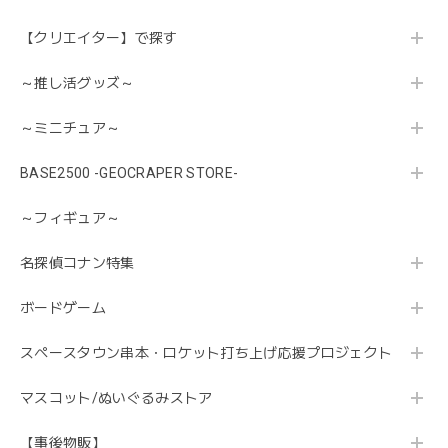
【クリエイター】で探す
～推し活グッズ～
～ミニチュア～
BASE2500 -GEOCRAPER STORE-
～フィギュア～
名探偵コナン特集
ボードゲーム
スペースタウン串本・ロケット打ち上げ応援プロジェクト
マスコット/ぬいぐるみストア
【事後物販】