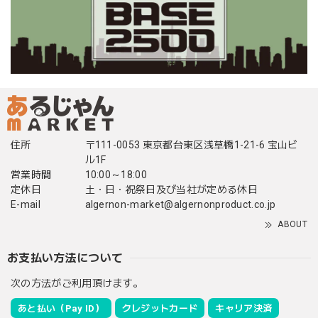
住所
〒111-0053 東京都台東区浅草橋1-21-6 宝山ビ
ル1F
営業時間
10:00～18:00
定休日
土・日・祝祭日及び当社が定める休日
E-mail
algernon-market@algernonproduct.co.jp
ABOUT
お支払い方法について
次の方法がご利用頂けます。
あと払い（Pay ID）
クレジットカード
キャリア決済