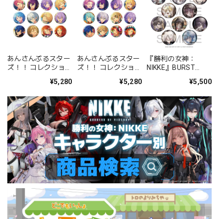
あんさんぶるスター
あんさんぶるスター
『勝利の女神：
ズ！！ コレクション
ズ！！ コレクション
NIKKE』BURST
缶バッジ[2026 Jul.]
缶バッジ[2026 Jul.]
COLLECTION 缶バッ
¥5,280
¥5,280
¥5,500
-Casual Side- BOX
-Idol Side- BOX 全
ジ Vol.9 BOX 全10種
全12種
12種