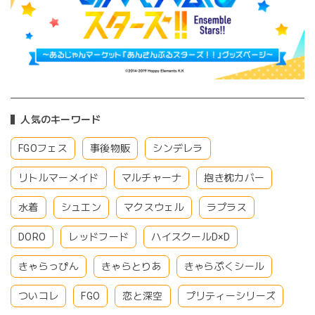
人気のキーワード
FGOフェス
事後物販
シンデレラ
リトルマーメイド
マルチャーナ
抱き枕カバー
水着
シュエン
マクスウェル
ラプラス
DORO
レッドフード
ハイスクールD×D
きゃらっぴん
きゃらとりあ
きゃらぷくシール
ついコレ
FGO
恋と深空
プリティーシリーズ