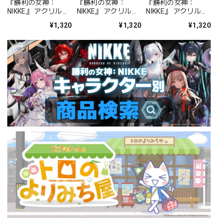
『勝利の女神：
『勝利の女神：
『勝利の女神：
NIKKE』 アクリルス
NIKKE』 アクリルス
NIKKE』 アクリルス
タンド ジュリア
タンド アルカナ：フ
タンド プリバティ -
¥1,320
¥1,320
¥1,320
ォーチュンメイト
シャープレッスン