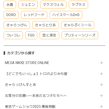
水着
シュエン
マクスウェル
ラプラス
DORO
レッドフード
ハイスクールD×D
きゃらっぴん
きゃらとりあ
きゃらぷくシール
ついコレ
FGO
恋と深空
プリティーシリーズ
カテゴリから探す
MEGA NIKKE STORE ONLINE
【どこでもいっしょ】トロのよりみち屋
きゃらっぴんすとあ
五等分の花嫁∽〜未来の五つ子たちへ〜
東京ゲームショウ2025 事後物販