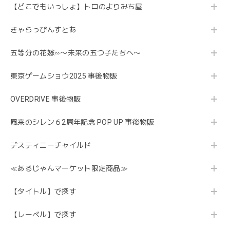
【どこでもいっしょ】トロのよりみち屋
きゃらっぴんすとあ
五等分の花嫁∽〜未来の五つ子たちへ〜
東京ゲームショウ2025 事後物販
OVERDRIVE 事後物販
風来のシレン６2周年記念 POP UP 事後物販
デスティニーチャイルド
≪あるじゃんマーケット限定商品≫
【タイトル】で探す
【レーベル】で探す