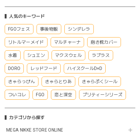
人気のキーワード
FGOフェス
事後物販
シンデレラ
リトルマーメイド
マルチャーナ
抱き枕カバー
水着
シュエン
マクスウェル
ラプラス
DORO
レッドフード
ハイスクールD×D
きゃらっぴん
きゃらとりあ
きゃらぷくシール
ついコレ
FGO
恋と深空
プリティーシリーズ
カテゴリから探す
MEGA NIKKE STORE ONLINE