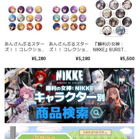
あんさんぶるスター
あんさんぶるスター
『勝利の女神：
ズ！！ コレクション
ズ！！ コレクション
NIKKE』BURST
缶バッジ[2026 Jul.]
缶バッジ[2026 Jul.]
COLLECTION 缶バッ
¥5,280
¥5,280
¥5,500
-Casual Side- BOX
-Idol Side- BOX 全
ジ Vol.9 BOX 全10種
全12種
12種