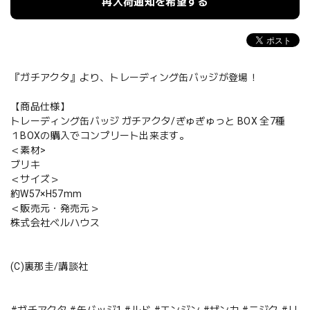
再入荷通知を希望する
『ガチアクタ』より、トレーディング缶バッジが登場！
【商品仕様】
トレーディング缶バッジ ガチアクタ/ぎゅぎゅっと BOX 全7種
１BOXの購入でコンプリート出来ます。
＜素材>
ブリキ
＜サイズ＞
約W57×H57mm
＜販売元・発売元＞
株式会社ベルハウス
(C)裏那圭/講談社
#ガチアクタ #缶バッジ1 #ルド #エンジン #ザンカ #ニジク #リ