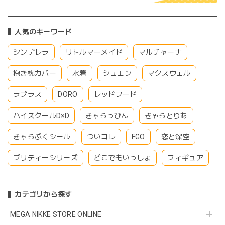
人気のキーワード
シンデレラ
リトルマーメイド
マルチャーナ
抱き枕カバー
水着
シュエン
マクスウェル
ラプラス
DORO
レッドフード
ハイスクールD×D
きゃらっぴん
きゃらとりあ
きゃらぷくシール
ついコレ
FGO
恋と深空
プリティーシリーズ
どこでもいっしょ
フィギュア
カテゴリから探す
MEGA NIKKE STORE ONLINE