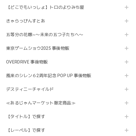
【どこでもいっしょ】トロのよりみち屋
きゃらっぴんすとあ
五等分の花嫁∽〜未来の五つ子たちへ〜
東京ゲームショウ2025 事後物販
OVERDRIVE 事後物販
風来のシレン６2周年記念 POP UP 事後物販
デスティニーチャイルド
≪あるじゃんマーケット限定商品≫
【タイトル】で探す
【レーベル】で探す