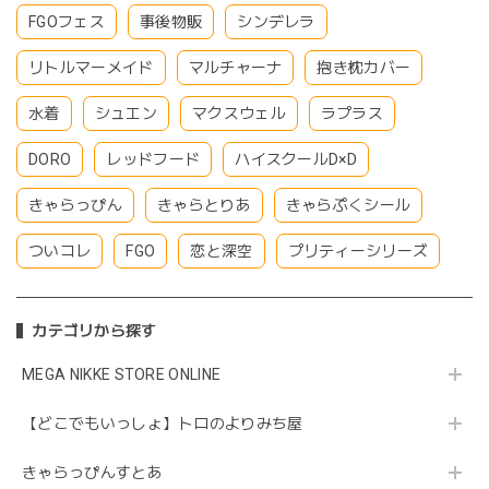
FGOフェス
事後物販
シンデレラ
リトルマーメイド
マルチャーナ
抱き枕カバー
水着
シュエン
マクスウェル
ラプラス
DORO
レッドフード
ハイスクールD×D
きゃらっぴん
きゃらとりあ
きゃらぷくシール
ついコレ
FGO
恋と深空
プリティーシリーズ
カテゴリから探す
MEGA NIKKE STORE ONLINE
【どこでもいっしょ】トロのよりみち屋
きゃらっぴんすとあ