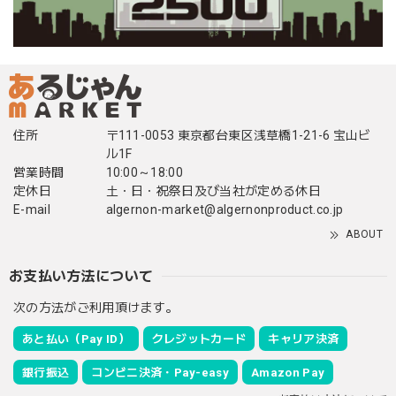
住所
〒111-0053 東京都台東区浅草橋1-21-6 宝山ビ
ル1F
営業時間
10:00～18:00
定休日
土・日・祝祭日及び当社が定める休日
E-mail
algernon-market@algernonproduct.co.jp
ABOUT
お支払い方法について
次の方法がご利用頂けます。
あと払い（Pay ID）
クレジットカード
キャリア決済
銀行振込
コンビニ決済・Pay-easy
Amazon Pay