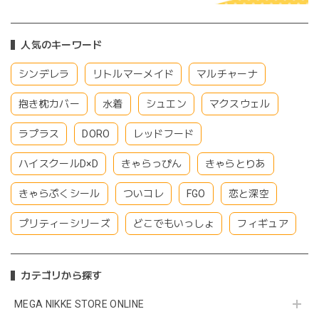
人気のキーワード
シンデレラ
リトルマーメイド
マルチャーナ
抱き枕カバー
水着
シュエン
マクスウェル
ラプラス
DORO
レッドフード
ハイスクールD×D
きゃらっぴん
きゃらとりあ
きゃらぷくシール
ついコレ
FGO
恋と深空
プリティーシリーズ
どこでもいっしょ
フィギュア
カテゴリから探す
MEGA NIKKE STORE ONLINE