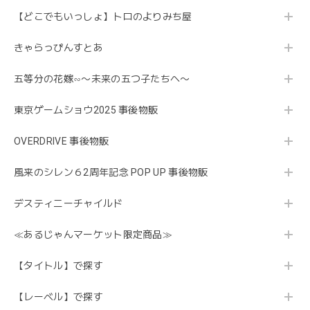
【どこでもいっしょ】トロのよりみち屋
きゃらっぴんすとあ
五等分の花嫁∽〜未来の五つ子たちへ〜
東京ゲームショウ2025 事後物販
OVERDRIVE 事後物販
風来のシレン６2周年記念 POP UP 事後物販
デスティニーチャイルド
≪あるじゃんマーケット限定商品≫
【タイトル】で探す
【レーベル】で探す