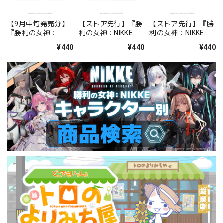
【9月中旬発売分】
【ストア先行】『勝
【ストア先行】『勝
『勝利の女神：
利の女神：NIKKE』
利の女神：NIKKE』
NIKKE』 クリアファ
クリアファイル
クリアファイル
¥440
¥440
¥440
イル シンデレラ：ク
BOOM！THE
BOOM！THE
リスタルウェーブ
GHOST！ドロシー
GHOST！エレグ
＆ラピ