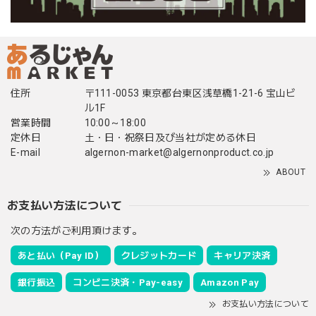
住所
〒111-0053 東京都台東区浅草橋1-21-6 宝山ビ
ル1F
営業時間
10:00～18:00
定休日
土・日・祝祭日及び当社が定める休日
E-mail
algernon-market@algernonproduct.co.jp
ABOUT
お支払い方法について
次の方法がご利用頂けます。
あと払い（Pay ID）
クレジットカード
キャリア決済
銀行振込
コンビニ決済・Pay-easy
Amazon Pay
お支払い方法について