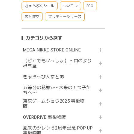
きゃらぷくシール
ついコレ
FGO
恋と深空
プリティーシリーズ
カテゴリから探す
MEGA NIKKE STORE ONLINE
【どこでもいっしょ】トロのより
みち屋
きゃらっぴんすとあ
五等分の花嫁∽〜未来の五つ子た
ちへ〜
東京ゲームショウ2025 事後物
販
OVERDRIVE 事後物販
風来のシレン６2周年記念 POP UP
事後物販