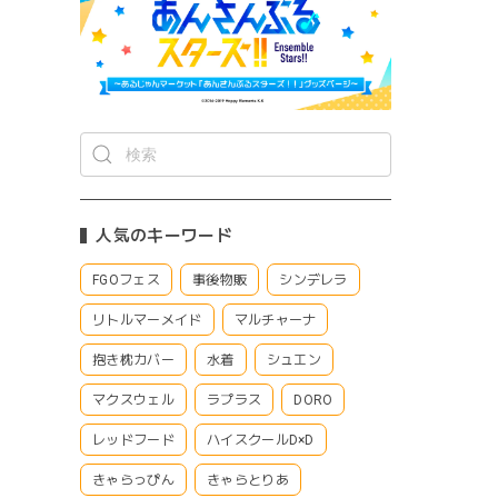
人気のキーワード
FGOフェス
事後物販
シンデレラ
リトルマーメイド
マルチャーナ
抱き枕カバー
水着
シュエン
マクスウェル
ラプラス
DORO
レッドフード
ハイスクールD×D
きゃらっぴん
きゃらとりあ