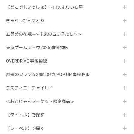
【どこでもいっしょ】トロのよりみち屋
きゃらっぴんすとあ
五等分の花嫁∽〜未来の五つ子たちへ〜
東京ゲームショウ2025 事後物販
OVERDRIVE 事後物販
風来のシレン６2周年記念 POP UP 事後物販
デスティニーチャイルド
≪あるじゃんマーケット限定商品≫
【タイトル】で探す
【レーベル】で探す