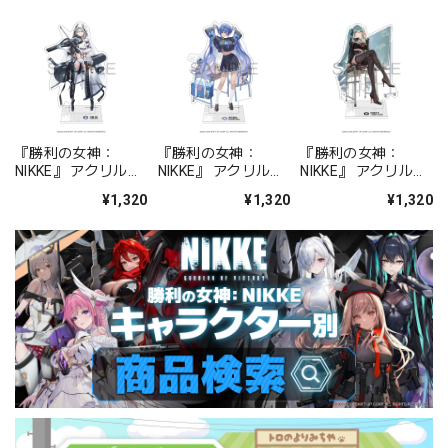
『勝利の女神：
『勝利の女神：
『勝利の女神：
NIKKE』 アクリルス
NIKKE』 アクリルス
NIKKE』 アクリルス
タンド ジュリア
タンド アルカナ：フ
タンド プリバティ -
¥1,320
¥1,320
¥1,320
ォーチュンメイト
シャープレッスン