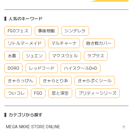
人気のキーワード
FGOフェス
事後物販
シンデレラ
リトルマーメイド
マルチャーナ
抱き枕カバー
水着
シュエン
マクスウェル
ラプラス
DORO
レッドフード
ハイスクールD×D
きゃらっぴん
きゃらとりあ
きゃらぷくシール
ついコレ
FGO
恋と深空
プリティーシリーズ
カテゴリから探す
MEGA NIKKE STORE ONLINE