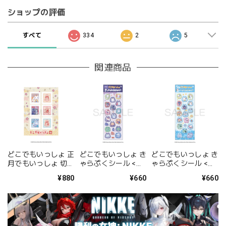
ショップの評価
すべて
334
2
5
関連商品
どこでもいっしょ 正
どこでもいっしょ き
どこでもいっしょ き
月でもいっしょ 切手
ゃらぷくシール <お
ゃらぷくシール <海
風ステッカー
ばけといっしょ>
でもいっしょ>
¥880
¥660
¥660