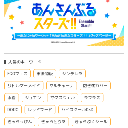
人気のキーワード
FGOフェス
事後物販
シンデレラ
リトルマーメイド
マルチャーナ
抱き枕カバー
水着
シュエン
マクスウェル
ラプラス
DORO
レッドフード
ハイスクールD×D
きゃらっぴん
きゃらとりあ
きゃらぷくシール