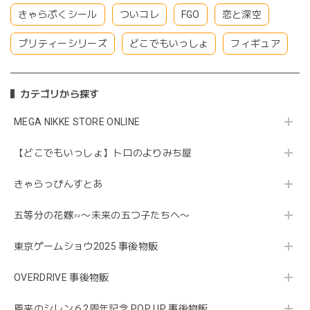
きゃらぷくシール
ついコレ
FGO
恋と深空
プリティーシリーズ
どこでもいっしょ
フィギュア
カテゴリから探す
MEGA NIKKE STORE ONLINE
【どこでもいっしょ】トロのよりみち屋
きゃらっぴんすとあ
五等分の花嫁∽〜未来の五つ子たちへ〜
東京ゲームショウ2025 事後物販
OVERDRIVE 事後物販
風来のシレン６2周年記念 POP UP 事後物販