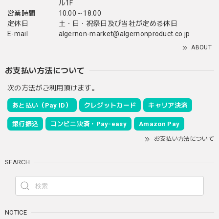
ル1F
営業時間
10:00～18:00
定休日
土・日・祝祭日及び当社が定める休日
E-mail
algernon-market@algernonproduct.co.jp
ABOUT
お支払い方法について
次の方法がご利用頂けます。
あと払い（Pay ID）
クレジットカード
キャリア決済
銀行振込
コンビニ決済・Pay-easy
Amazon Pay
お支払い方法について
SEARCH
NOTICE