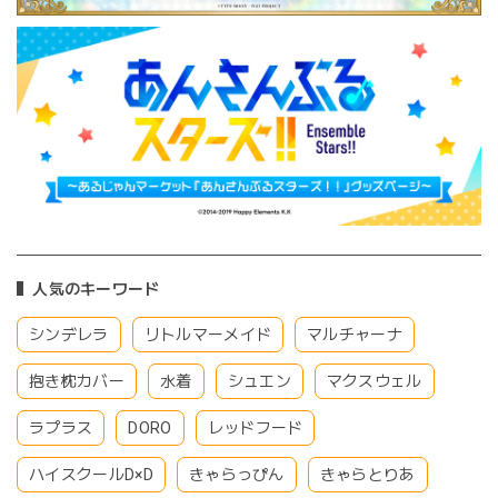
人気のキーワード
シンデレラ
リトルマーメイド
マルチャーナ
抱き枕カバー
水着
シュエン
マクスウェル
ラプラス
DORO
レッドフード
ハイスクールD×D
きゃらっぴん
きゃらとりあ