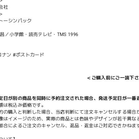
＞
会社
＞
トーシンパック
剛昌／小学館・読売テレビ・TMS 1996
コナン #ポストカード
＜ご購入前にご一読下さ
定日が別の商品を同時に予約注文された場合、発送予定日が一番
額は税込み価格です。
的の購入と判断した場合、当店判断にて注文キャンセルする場合
像はイメージのため、実際の商品とは色味やデザインが若干異な
都合によるご注文のキャンセル、返品・返金はご対応できかねま