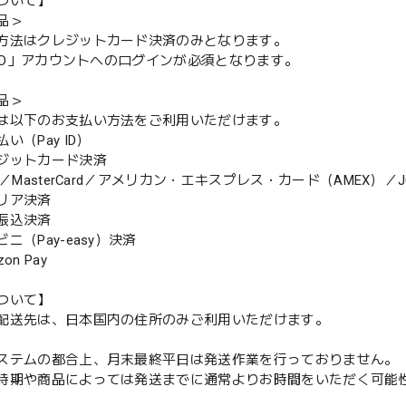
ついて】
品＞
方法はクレジットカード決済のみとなります。
y ID」アカウントへのログインが必須となります。
品＞
は以下のお支払い方法をご利用いただけます。
（Pay ID）
ジットカード決済
MasterCard／アメリカン・エキスプレス・カード（AMEX）／J
リア決済
振込決済
（Pay-easy）決済
n Pay
ついて】
配送先は、日本国内の住所のみご利用いただけます。
ステムの都合上、月末最終平日は発送作業を行っておりません。
期や商品によっては発送までに通常よりお時間をいただく可能