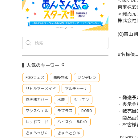
＜販売元
東宝株式
＜発売元
株式会社
(C)青山
#名探偵
人気のキーワード
FGOフェス
事後物販
シンデレラ
リトルマーメイド
マルチャーナ
・発送予
抱き枕カバー
水着
シュエン
・表示金
・転売目
マクスウェル
ラプラス
DORO
・商品画
レッドフード
ハイスクールD×D
・お客様
きゃらっぴん
きゃらとりあ