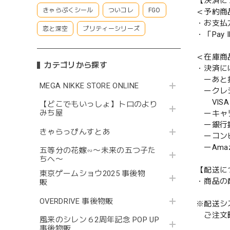
【決済に
きゃらぷくシール
ついコレ
FGO
＜予約商
・お支払
恋と深空
プリティーシリーズ
・「Pa
＜在庫商
カテゴリから探す
・決済に
ーあと払い
MEGA NIKKE STORE ONLINE
ークレ
VISA／
【どこでもいっしょ】トロのより
みち屋
ーキャ
ー銀行
きゃらっぴんすとあ
ーコンビニ
ーAmazo
五等分の花嫁∽〜未来の五つ子た
ちへ〜
【配送に
東京ゲームショウ2025 事後物
・商品の
販
OVERDRIVE 事後物販
※配送シ
ご注文時
風来のシレン６2周年記念 POP UP
事後物販