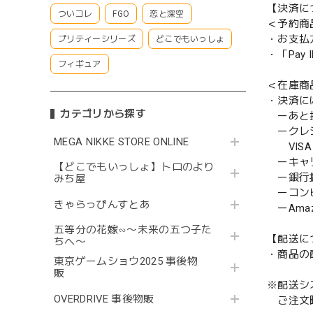
【決済に
ついコレ
FGO
恋と深空
＜予約商
・お支払
プリティーシリーズ
どこでもいっしょ
・「Pa
フィギュア
＜在庫商
・決済に
カテゴリから探す
ーあと払い
ークレ
MEGA NIKKE STORE ONLINE
VISA／
ーキャ
【どこでもいっしょ】トロのより
ー銀行
みち屋
ーコンビニ
きゃらっぴんすとあ
ーAmazo
五等分の花嫁∽〜未来の五つ子た
【配送に
ちへ〜
・商品の
東京ゲームショウ2025 事後物
販
※配送シ
OVERDRIVE 事後物販
ご注文時