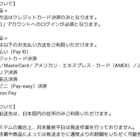
ついて】
品＞
方法はクレジットカード決済のみとなります。
y ID」アカウントへのログインが必須となります。
品＞
は以下のお支払い方法をご利用いただけます。
（Pay ID）
ジットカード決済
MasterCard／アメリカン・エキスプレス・カード（AMEX）／J
リア決済
振込決済
（Pay-easy）決済
n Pay
ついて】
配送先は、日本国内の住所のみご利用いただけます。
ステムの都合上、月末最終平日は発送作業を行っておりません。
期や商品によっては発送までに通常よりお時間をいただく可能