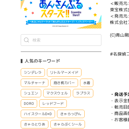
＜販売元
東宝株式
＜発売元
株式会社
(C)青山
#名探偵
人気のキーワード
シンデレラ
リトルマーメイド
マルチャーナ
抱き枕カバー
水着
シュエン
マクスウェル
ラプラス
・発送予
・表示金
DORO
レッドフード
・転売目
・商品画
ハイスクールD×D
きゃらっぴん
・お客様
きゃらとりあ
きゃらぷくシール