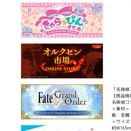
「名探偵
【商品情
名探偵コ
＜素材＞
紙・金属
＜サイズ
約W165m