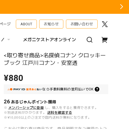
ページ
ABOUT
お知らせ
お問い合わせ
 ／
メガニケストアオンライン
<取り寄せ商品>名探偵コナン クロッキー
ブック 江戸川コナン・安室透
¥880
なら
手数料無料の
翌月払いでOK
26
あるじゃんポイント
獲得
※
メンバーシップに登録
し、購入をすると獲得できます。
※別途送料がかかります。
送料を確認する
※¥10,000以上のご注文で国内送料が無料になります。
こちらは取り寄せ商品です。商品説明文をご確認の上ご