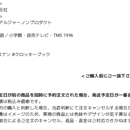
＞
会社
＞
アルジャーノンプロダクト
剛昌／小学館・読売テレビ・TMS 1996
コナン #クロッキーブック
＜ご購入前にご一読下さ
定日が別の商品を同時に予約注文された場合、発送予定日が一番
額は税込み価格です。
的の購入と判断した場合、当店判断にて注文キャンセルする場合
像はイメージのため、実際の商品とは色味やデザインが若干異な
都合によるご注文のキャンセル、返品・返金はご対応できかねま