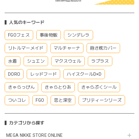
人気のキーワード
FGOフェス
事後物販
シンデレラ
リトルマーメイド
マルチャーナ
抱き枕カバー
水着
シュエン
マクスウェル
ラプラス
DORO
レッドフード
ハイスクールD×D
きゃらっぴん
きゃらとりあ
きゃらぷくシール
ついコレ
FGO
恋と深空
プリティーシリーズ
カテゴリから探す
MEGA NIKKE STORE ONLINE