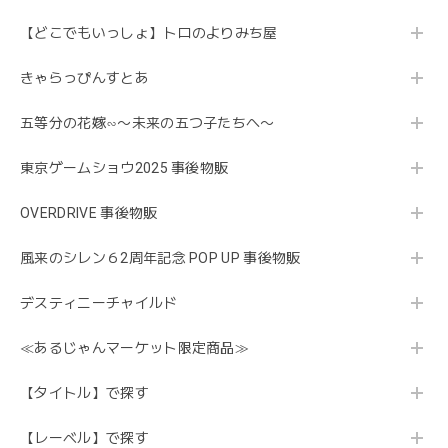
【どこでもいっしょ】トロのよりみち屋
きゃらっぴんすとあ
五等分の花嫁∽〜未来の五つ子たちへ〜
東京ゲームショウ2025 事後物販
OVERDRIVE 事後物販
風来のシレン６2周年記念 POP UP 事後物販
デスティニーチャイルド
≪あるじゃんマーケット限定商品≫
【タイトル】で探す
【レーベル】で探す