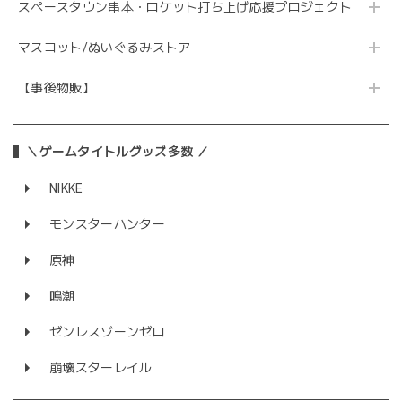
スペースタウン串本・ロケット打ち上げ応援プロジェクト
マスコット/ぬいぐるみストア
【事後物販】
＼ゲームタイトルグッズ多数 ／
NIKKE
モンスターハンター
原神
鳴潮
ゼンレスゾーンゼロ
崩壊スターレイル