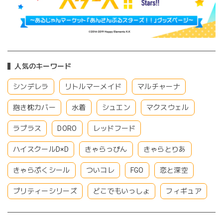
人気のキーワード
シンデレラ
リトルマーメイド
マルチャーナ
抱き枕カバー
水着
シュエン
マクスウェル
ラプラス
DORO
レッドフード
ハイスクールD×D
きゃらっぴん
きゃらとりあ
きゃらぷくシール
ついコレ
FGO
恋と深空
プリティーシリーズ
どこでもいっしょ
フィギュア