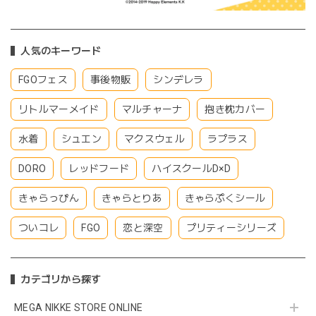
人気のキーワード
FGOフェス
事後物販
シンデレラ
リトルマーメイド
マルチャーナ
抱き枕カバー
水着
シュエン
マクスウェル
ラプラス
DORO
レッドフード
ハイスクールD×D
きゃらっぴん
きゃらとりあ
きゃらぷくシール
ついコレ
FGO
恋と深空
プリティーシリーズ
カテゴリから探す
MEGA NIKKE STORE ONLINE