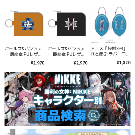
アニメ『怪獣8号』
ガールズ&パンツァ
ガールズ&パンツァ
れとぽぷ ラバーコイ
ー 最終章 PUレザー
ー 最終章 PUレザー
ンケース デザインB
ウォレット(大洗女
ウォレット(黒森峰
¥1,320
¥2,970
¥2,970
子学園)
女学園)