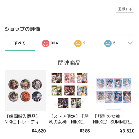
通報する
ショップの評価
すべて
334
2
5
関連商品
【韓国輸入商品】
【ストア限定】『勝
『勝利の女神：
NIKKE トレーディン
利の女神：NIKKE』
NIKKE』 SUMMER
グ缶バッジ
トレーディングチケ
クリアカード コレク
¥4,620
¥385
¥3,520
COUNTERS BOX 全
ットホルダー
ション BOX
6種
(SWEET VALENTINE