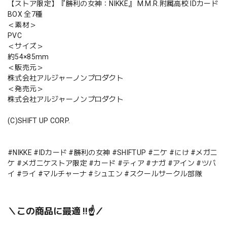
【ストア限定】『勝利の女神：NIKKE』 M.M.R.附属高校 IDカード
BOX 全7種
＜素材＞
PVC
＜サイズ＞
約54×85mm
＜販売元＞
株式会社アルジャーノンプロダクト
＜発売元＞
株式会社アルジャーノンプロダクト
(C)SHIFT UP CORP.
#NIKKE #IDカード #勝利の女神 #SHIFTUP #ニケ #にけ #メガニ
ケ #メガニケストア限定 #カード #ティア #ナガ #アイン #ツバ
イ #ライ #マルチャーナ #シュエン #スクールサークル部隊
＼この商品に最適 !!☝️／