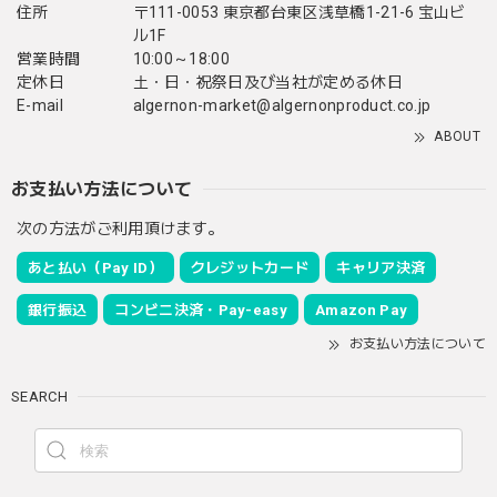
住所
〒111-0053 東京都台東区浅草橋1-21-6 宝山ビ
ル1F
営業時間
10:00～18:00
定休日
土・日・祝祭日及び当社が定める休日
E-mail
algernon-market@algernonproduct.co.jp
ABOUT
お支払い方法について
次の方法がご利用頂けます。
あと払い（Pay ID）
クレジットカード
キャリア決済
銀行振込
コンビニ決済・Pay-easy
Amazon Pay
お支払い方法について
SEARCH