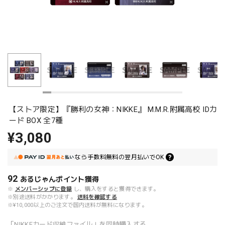
【ストア限定】『勝利の女神：NIKKE』 M.M.R.附属高校 IDカ
ード BOX 全7種
¥3,080
なら
手数料無料の
翌月払いでOK
92
あるじゃんポイント
獲得
※
メンバーシップに登録
し、購入をすると獲得できます。
※別途送料がかかります。
送料を確認する
※¥10,000以上のご注文で国内送料が無料になります。
「NIKKEカード収納ファイル」を同時購入する