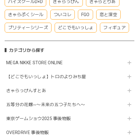
ハイスクールD×D
きゃらっぴん
きゃらとりあ
きゃらぷくシール
ついコレ
FGO
恋と深空
プリティーシリーズ
どこでもいっしょ
フィギュア
カテゴリから探す
MEGA NIKKE STORE ONLINE
【どこでもいっしょ】トロのよりみち屋
きゃらっぴんすとあ
五等分の花嫁∽〜未来の五つ子たちへ〜
東京ゲームショウ2025 事後物販
OVERDRIVE 事後物販