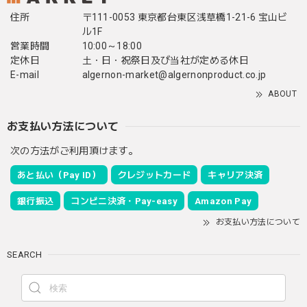
住所
〒111-0053 東京都台東区浅草橋1-21-6 宝山ビ
ル1F
営業時間
10:00～18:00
定休日
土・日・祝祭日及び当社が定める休日
E-mail
algernon-market@algernonproduct.co.jp
ABOUT
お支払い方法について
次の方法がご利用頂けます。
あと払い（Pay ID）
クレジットカード
キャリア決済
銀行振込
コンビニ決済・Pay-easy
Amazon Pay
お支払い方法について
SEARCH