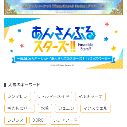
人気のキーワード
シンデレラ
リトルマーメイド
マルチャーナ
抱き枕カバー
水着
シュエン
マクスウェル
ラプラス
DORO
レッドフード