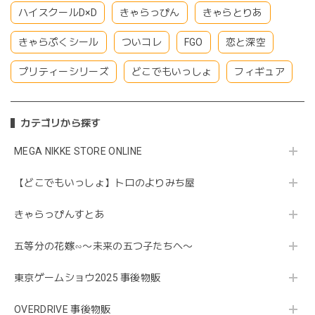
ハイスクールD×D
きゃらっぴん
きゃらとりあ
きゃらぷくシール
ついコレ
FGO
恋と深空
プリティーシリーズ
どこでもいっしょ
フィギュア
カテゴリから探す
MEGA NIKKE STORE ONLINE
【どこでもいっしょ】トロのよりみち屋
きゃらっぴんすとあ
五等分の花嫁∽〜未来の五つ子たちへ〜
東京ゲームショウ2025 事後物販
OVERDRIVE 事後物販