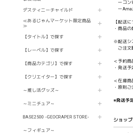
ーコンビニ
ーAmazo
デスティニーチャイルド
≪あるじゃんマーケット限定商品
【配送に
≫
・商品の
【タイトル】で探す
※配送シ
ご注文時
【レーベル】で探す
＜予約商
【商品カテゴリ】で探す
・発送予
【クリエイター】で探す
＜在庫商
・原則ご
～推し活グッズ～
※発送予
～ミニチュア～
BASE2500 -GEOCRAPER STORE-
ショップ
～フィギュア～