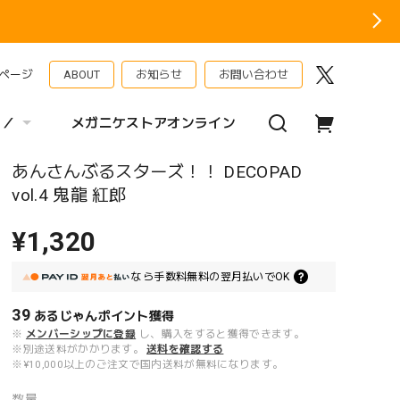
ページ
ABOUT
お知らせ
お問い合わせ
 ／
メガニケストアオンライン
あんさんぶるスターズ！！ DECOPAD
vol.4 鬼龍 紅郎
¥1,320
なら
手数料無料の
翌月払いでOK
39
あるじゃんポイント
獲得
※
メンバーシップに登録
し、購入をすると獲得できます。
※別途送料がかかります。
送料を確認する
※¥10,000以上のご注文で国内送料が無料になります。
数量