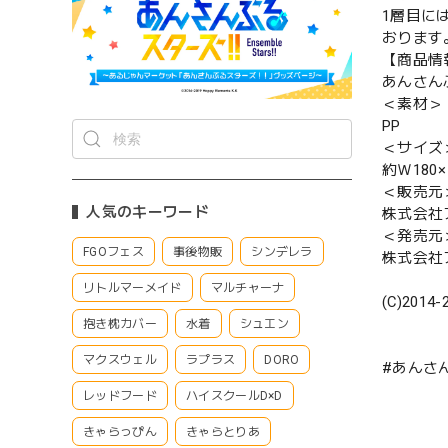
1層目に
おります
【商品情
あんさんぶ
＜素材＞
PP
＜サイズ
約Ｗ180×
＜販売元
人気のキーワード
株式会社
＜発売元
FGOフェス
事後物販
シンデレラ
株式会社
リトルマーメイド
マルチャーナ
(C)2014-
抱き枕カバー
水着
シュエン
マクスウェル
ラプラス
DORO
#あんさん
レッドフード
ハイスクールD×D
きゃらっぴん
きゃらとりあ