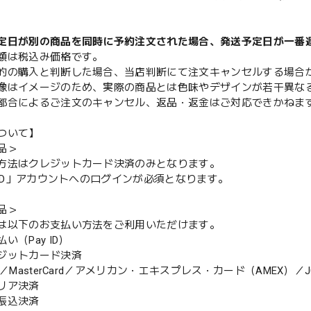
定日が別の商品を同時に予約注文された場合、発送予定日が一番
額は税込み価格です。
的の購入と判断した場合、当店判断にて注文キャンセルする場合
像はイメージのため、実際の商品とは色味やデザインが若干異な
都合によるご注文のキャンセル、返品・返金はご対応できかねま
ついて】
品＞
方法はクレジットカード決済のみとなります。
y ID」アカウントへのログインが必須となります。
品＞
は以下のお支払い方法をご利用いただけます。
（Pay ID）
ジットカード決済
MasterCard／アメリカン・エキスプレス・カード（AMEX）／J
リア決済
振込決済