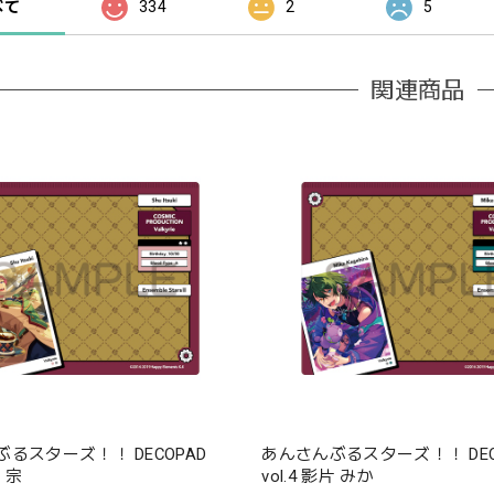
べて
334
2
5
関連商品
るスターズ！！ DECOPAD
あんさんぶるスターズ！！ DEC
宮 宗
vol.4 影片 みか