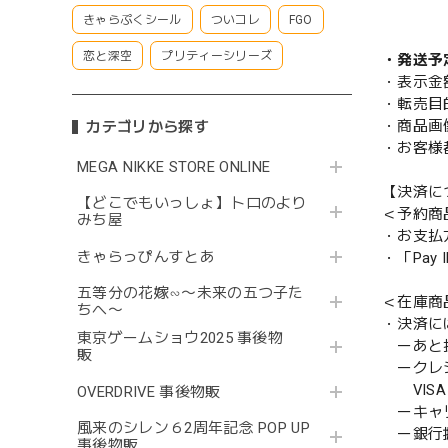
きゃらぷくシール
ついコレ
FGO
恋と深空
プリティーシリーズ
・発送予
・表示金
・転売目
・商品画
カテゴリから探す
・お客様
MEGA NIKKE STORE ONLINE
【決済に
【どこでもいっしょ】トロのより
＜予約商
みち屋
・お支払
きゃらっぴんすとあ
・「Pa
五等分の花嫁∽〜未来の五つ子た
＜在庫商
ちへ〜
・決済に
東京ゲームショウ2025 事後物
ーあと払い
販
ークレ
VISA／
OVERDRIVE 事後物販
ーキャ
風来のシレン６2周年記念 POP UP
ー銀行
事後物販