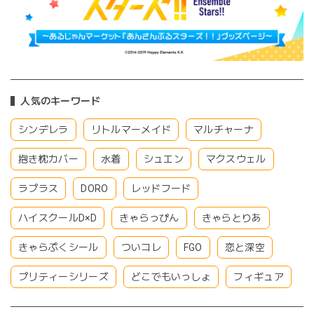
人気のキーワード
シンデレラ
リトルマーメイド
マルチャーナ
抱き枕カバー
水着
シュエン
マクスウェル
ラプラス
DORO
レッドフード
ハイスクールD×D
きゃらっぴん
きゃらとりあ
きゃらぷくシール
ついコレ
FGO
恋と深空
プリティーシリーズ
どこでもいっしょ
フィギュア